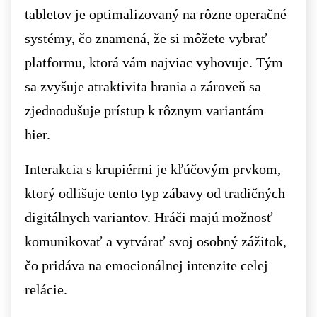
tabletov je optimalizovaný na rôzne operačné
systémy, čo znamená, že si môžete vybrať
platformu, ktorá vám najviac vyhovuje. Tým
sa zvyšuje atraktivita hrania a zároveň sa
zjednodušuje prístup k rôznym variantám
hier.
Interakcia s krupiérmi je kľúčovým prvkom,
ktorý odlišuje tento typ zábavy od tradičných
digitálnych variantov. Hráči majú možnosť
komunikovať a vytvárať svoj osobný zážitok,
čo pridáva na emocionálnej intenzite celej
relácie.