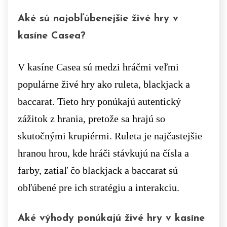
Aké sú najobľúbenejšie živé hry v
kasíne Casea?
V kasíne Casea sú medzi hráčmi veľmi
populárne živé hry ako ruleta, blackjack a
baccarat. Tieto hry ponúkajú autentický
zážitok z hrania, pretože sa hrajú so
skutočnými krupiérmi. Ruleta je najčastejšie
hranou hrou, kde hráči stávkujú na čísla a
farby, zatiaľ čo blackjack a baccarat sú
obľúbené pre ich stratégiu a interakciu.
Aké výhody ponúkajú živé hry v kasíne