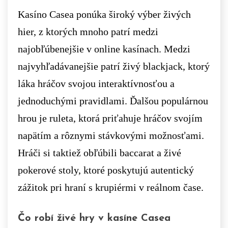
Kasíno Casea ponúka široký výber živých
hier, z ktorých mnoho patrí medzi
najobľúbenejšie v online kasínach. Medzi
najvyhľadávanejšie patrí živý blackjack, ktorý
láka hráčov svojou interaktívnosťou a
jednoduchými pravidlami. Ďalšou populárnou
hrou je ruleta, ktorá priťahuje hráčov svojím
napätím a rôznymi stávkovými možnosťami.
Hráči si taktiež obľúbili baccarat a živé
pokerové stoly, ktoré poskytujú autentický
zážitok pri hraní s krupiérmi v reálnom čase.
Čo robí živé hry v kasíne Casea