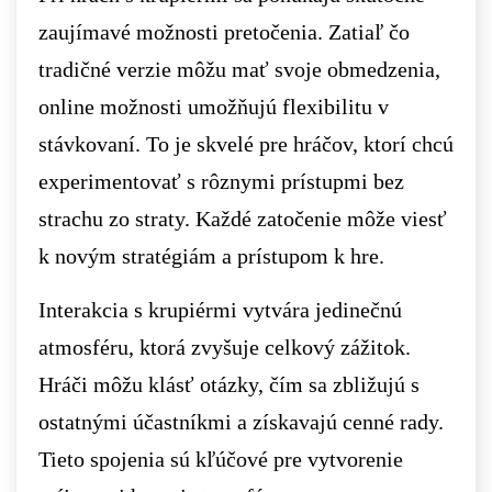
zaujímavé možnosti pretočenia. Zatiaľ čo
tradičné verzie môžu mať svoje obmedzenia,
online možnosti umožňujú flexibilitu v
stávkovaní. To je skvelé pre hráčov, ktorí chcú
experimentovať s rôznymi prístupmi bez
strachu zo straty. Každé zatočenie môže viesť
k novým stratégiám a prístupom k hre.
Interakcia s krupiérmi vytvára jedinečnú
atmosféru, ktorá zvyšuje celkový zážitok.
Hráči môžu klásť otázky, čím sa zbližujú s
ostatnými účastníkmi a získavajú cenné rady.
Tieto spojenia sú kľúčové pre vytvorenie