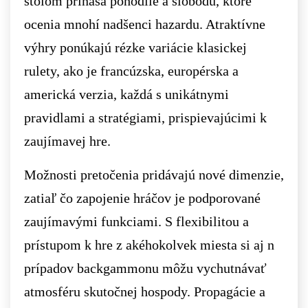
stolom prináša pohodlie a slobodu, ktoré
ocenia mnohí nadšenci hazardu. Atraktívne
výhry ponúkajú rézke variácie klasickej
rulety, ako je francúzska, europérska a
americká verzia, každá s unikátnymi
pravidlami a stratégiami, prispievajúcimi k
zaujímavej hre.
Možnosti pretočenia pridávajú nové dimenzie,
zatiaľ čo zapojenie hráčov je podporované
zaujímavými funkciami. S flexibilitou a
prístupom k hre z akéhokolvek miesta si aj n
prípadov backgammonu môžu vychutnávať
atmosféru skutočnej hospody. Propagácie a