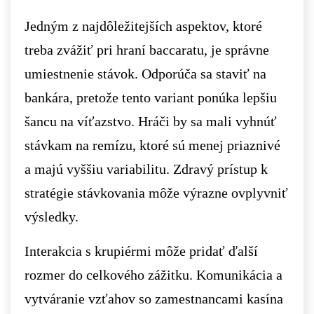
Jedným z najdôležitejších aspektov, ktoré
treba zvážiť pri hraní baccaratu, je správne
umiestnenie stávok. Odporúča sa staviť na
bankára, pretože tento variant ponúka lepšiu
šancu na víťazstvo. Hráči by sa mali vyhnúť
stávkam na remízu, ktoré sú menej priaznivé
a majú vyššiu variabilitu. Zdravý prístup k
stratégie stávkovania môže výrazne ovplyvniť
výsledky.
Interakcia s krupiérmi môže pridať ďalší
rozmer do celkového zážitku. Komunikácia a
vytváranie vzťahov so zamestnancami kasína