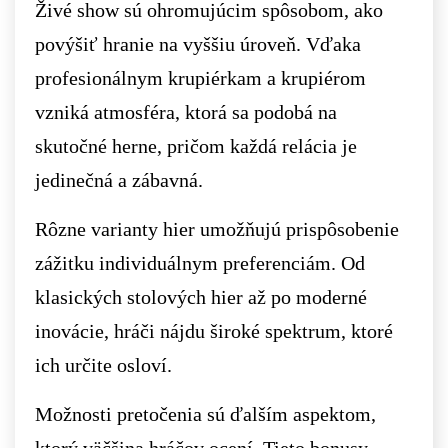
Živé show sú ohromujúcim spôsobom, ako
povýšiť hranie na vyššiu úroveň. Vďaka
profesionálnym krupiérkam a krupiérom
vzniká atmosféra, ktorá sa podobá na
skutočné herne, pričom každá relácia je
jedinečná a zábavná.
Rôzne varianty hier umožňujú prispôsobenie
zážitku individuálnym preferenciám. Od
klasických stolových hier až po moderné
inovácie, hráči nájdu široké spektrum, ktoré
ich určite osloví.
Možnosti pretočenia sú ďalším aspektom,
ktorý väčšina hráčov ocení. Tieto bonusy