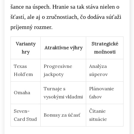
šance na úspech. Hranie sa tak stáva nielen o
šťastí, ale aj o zručnostiach, čo dodáva súťaži
príjemný rozmer.
Varianty
Strategické
Atraktívne výhry
hry
možnosti
Texas
Progresívne
Analýza
Hold’em
jackpoty
súperov
Turnaje s
Plánovanie
Omaha
vysokými vkladmi
ťahov
Seven-
Čítanie
Bonusy za účasť
Card Stud
situácie