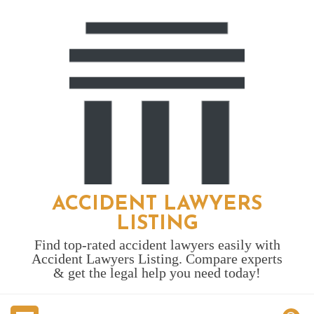
Skip
to
content
ACCIDENT LAWYERS
LISTING
Find top-rated accident lawyers easily with
Accident Lawyers Listing. Compare experts
& get the legal help you need today!