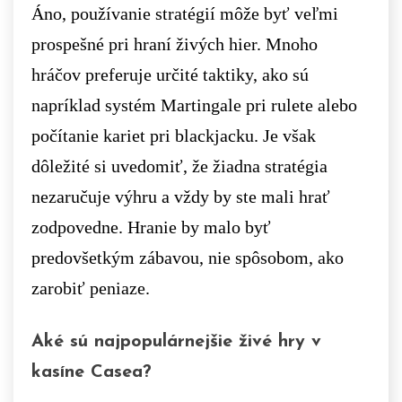
Áno, používanie stratégií môže byť veľmi
prospešné pri hraní živých hier. Mnoho
hráčov preferuje určité taktiky, ako sú
napríklad systém Martingale pri rulete alebo
počítanie kariet pri blackjacku. Je však
dôležité si uvedomiť, že žiadna stratégia
nezaručuje výhru a vždy by ste mali hrať
zodpovedne. Hranie by malo byť
predovšetkým zábavou, nie spôsobom, ako
zarobiť peniaze.
Aké sú najpopulárnejšie živé hry v
kasíne Casea?