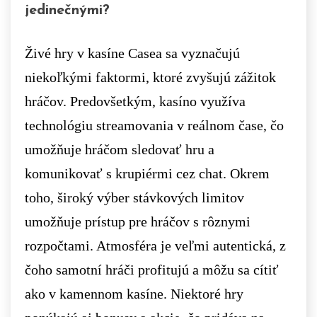
jedinečnými?
Živé hry v kasíne Casea sa vyznačujú
niekoľkými faktormi, ktoré zvyšujú zážitok
hráčov. Predovšetkým, kasíno využíva
technológiu streamovania v reálnom čase, čo
umožňuje hráčom sledovať hru a
komunikovať s krupiérmi cez chat. Okrem
toho, široký výber stávkových limitov
umožňuje prístup pre hráčov s rôznymi
rozpočtami. Atmosféra je veľmi autentická, z
čoho samotní hráči profitujú a môžu sa cítiť
ako v kamennom kasíne. Niektoré hry