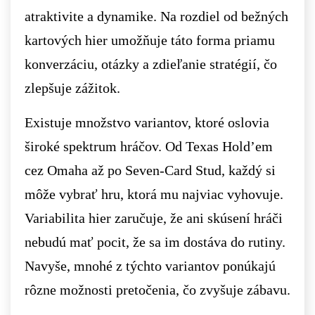
atraktivite a dynamike. Na rozdiel od bežných
kartových hier umožňuje táto forma priamu
konverzáciu, otázky a zdieľanie stratégií, čo
zlepšuje zážitok.
Existuje množstvo variantov, ktoré oslovia
široké spektrum hráčov. Od Texas Hold’em
cez Omaha až po Seven-Card Stud, každý si
môže vybrať hru, ktorá mu najviac vyhovuje.
Variabilita hier zaručuje, že ani skúsení hráči
nebudú mať pocit, že sa im dostáva do rutiny.
Navyše, mnohé z týchto variantov ponúkajú
rôzne možnosti pretočenia, čo zvyšuje zábavu.