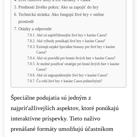
Prednosti živého pokru: Ako sa zapojiť do hry
Technická stránka: Ako fungujú živé hry v online
prostredí
Otázky a odpovede:
Aké sú najobľúbenejšie živé hry v kasíne Casea?
Aké výhody ponúkajú živé hry v kasíne Casea?
Existujú nejaké špeciálne bonusy pre živé hry v kasíne
Casea?
Aké sú pravidlá pre hranie živých hier v kasíne Casea?
Je možné používať stratégie pri hraní živých hier v kasíne
Casea?
Aké sú najpopulárnejšie živé hry v kasíne Casea?
Čo robí živé hry v kasíne Casea jedinečnými?
Špeciálne podujatia sú jedným z
najpríťažlivejších aspektov, ktoré ponúkajú
interaktívne príspevky. Tieto naživo
prenášané formáty umožňujú účastníkom