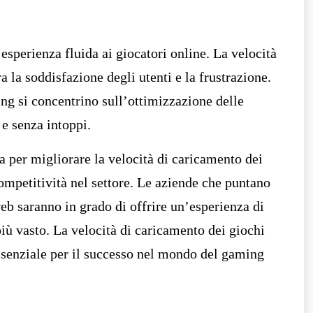
esperienza fluida ai giocatori online. La velocità
a la soddisfazione degli utenti e la frustrazione.
ming si concentrino sull’ottimizzazione delle
 e senza intoppi.
ia per migliorare la velocità di caricamento dei
ompetitività nel settore. Le aziende che puntano
web saranno in grado di offrire un’esperienza di
più vasto. La velocità di caricamento dei giochi
ssenziale per il successo nel mondo del gaming