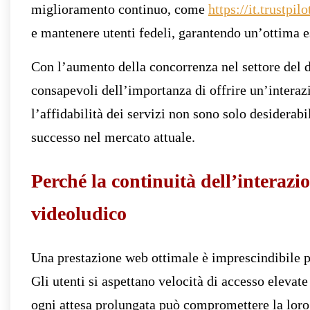
miglioramento continuo, come
https://it.trustpil
e mantenere utenti fedeli, garantendo un’ottima e
Con l’aumento della concorrenza nel settore del d
consapevoli dell’importanza di offrire un’interazi
l’affidabilità dei servizi non sono solo desiderabi
successo nel mercato attuale.
Perché la continuità dell’interazi
videoludico
Una prestazione web ottimale è imprescindibile pe
Gli utenti si aspettano velocità di accesso elevat
ogni attesa prolungata può compromettere la loro