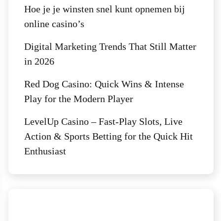
Hoe je je winsten snel kunt opnemen bij
online casino’s
Digital Marketing Trends That Still Matter
in 2026
Red Dog Casino: Quick Wins & Intense
Play for the Modern Player
LevelUp Casino – Fast‑Play Slots, Live
Action & Sports Betting for the Quick Hit
Enthusiast