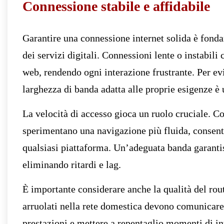
Connessione stabile e affidabile
Garantire una connessione internet solida è fondam
dei servizi digitali. Connessioni lente o instabi
web, rendendo ogni interazione frustrante. Per ev
larghezza di banda adatta alle proprie esigenze è 
La velocità di accesso gioca un ruolo cruciale. C
sperimentano una navigazione più fluida, consen
qualsiasi piattaforma. Un’adeguata banda garantis
eliminando ritardi e lag.
È importante considerare anche la qualità del route
arruolati nella rete domestica devono comunicare 
prestazioni e mettere a repentaglio momenti di in