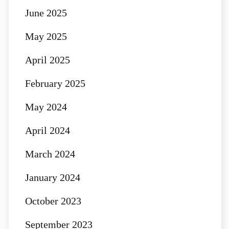
June 2025
May 2025
April 2025
February 2025
May 2024
April 2024
March 2024
January 2024
October 2023
September 2023