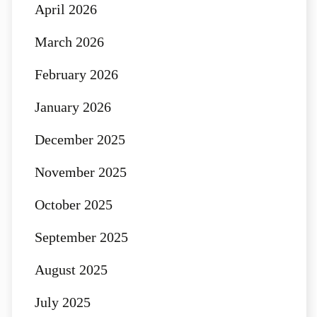
April 2026
March 2026
February 2026
January 2026
December 2025
November 2025
October 2025
September 2025
August 2025
July 2025