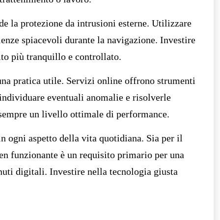
de la protezione da intrusioni esterne. Utilizzare
ienze spiacevoli durante la navigazione. Investire
to più tranquillo e controllato.
una pratica utile. Servizi online offrono strumenti
 individuare eventuali anomalie e risolverle
empre un livello ottimale di performance.
in ogni aspetto della vita quotidiana. Sia per il
en funzionante è un requisito primario per una
ti digitali. Investire nella tecnologia giusta