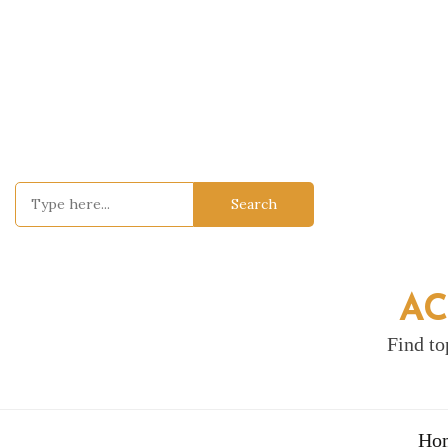
Skip
to
content
Search
for:
AC
Find to
Ho