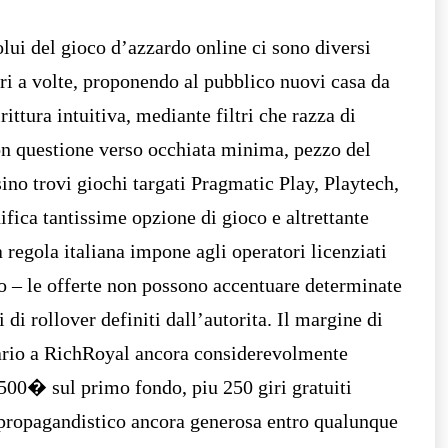
lui del gioco d’azzardo online ci sono diversi
ri a volte, proponendo al pubblico nuovi casa da
ittura intuitiva, mediante filtri che razza di
on questione verso occhiata minima, pezzo del
ino trovi giochi targati Pragmatic Play, Playtech,
fica tantissime opzione di gioco e altrettante
a regola italiana impone agli operatori licenziati
 – le offerte non possono accentuare determinate
di rollover definiti dall’autorita. Il margine di
rio a RichRoyal ancora considerevolmente
500� sul primo fondo, piu 250 giri gratuiti
 propagandistico ancora generosa entro qualunque