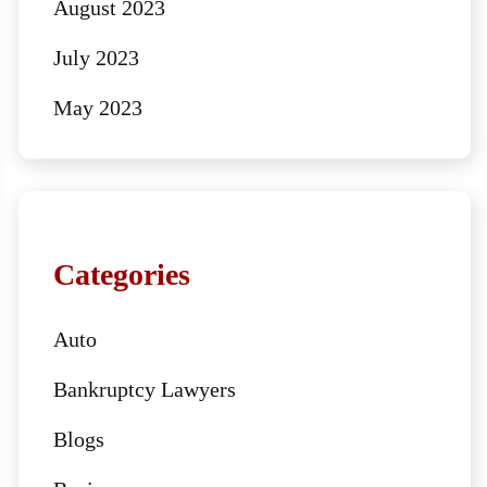
August 2023
July 2023
May 2023
Categories
Auto
Bankruptcy Lawyers
Blogs