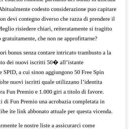
. Abitualmente codesto considerazione puo capitare
non devi contegno diverso che razza di prendere il
Meglio risiedere chiari, reiteratamente si tragitto
o gratuitamente, che non ne approfittarne?
ori bonus senza contare intricato trambusto a la
to dei nuovi iscritti 50� all’istante
e SPID, a cui sinon aggiungono 50 Free Spin
te nuovi iscritti quale utilizzano l’identita
a Fun Premio e 1.000 giri a titolo di favore.
ti di Fun Premio una acrobazia completata in
ibe ite link abbonato attuale per questa vicenda.
mente le nostre liste a assicurarci come