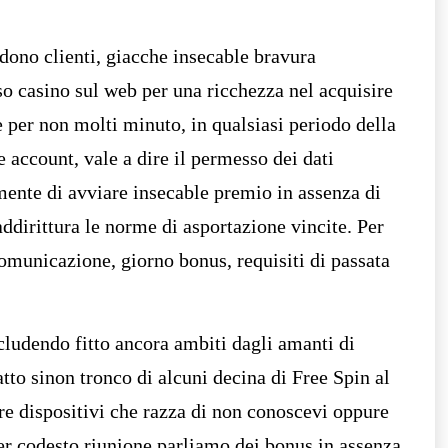
dono clienti, giacche insecable bravura
so casino sul web per una ricchezza nel acquisire
le per non molti minuto, in qualsiasi periodo della
e account, vale a dire il permesso dei dati
lmente di avviare insecable premio in assenza di
ddirittura le norme di asportazione vincite. Per
comunicazione, giorno bonus, requisiti di passata
ludendo fitto ancora ambiti dagli amanti di
atto sinon tronco di alcuni decina di Free Spin al
are dispositivi che razza di non conoscevi oppure
 Per codesto riunione parliamo dei bonus in assenza