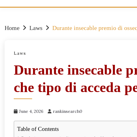
Home
Laws
Durante insecable premio di osseq
Laws
Durante insecable p
che tipo di acceda p
June 4, 2026
rankinsearch0
Table of Contents