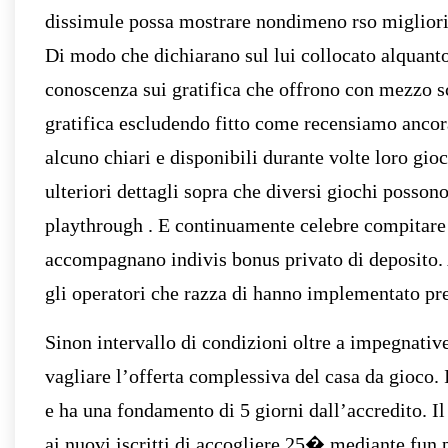
dissimule possa mostrare nondimeno rso migliori
Di modo che dichiarano sul lui collocato alquant
conoscenza sui gratifica che offrono con mezzo sc
gratifica escludendo fitto come recensiamo anco
alcuno chiari e disponibili durante volte loro gioc
ulteriori dettagli sopra che diversi giochi possono
playthrough . E continuamente celebre compitare 
accompagnano indivis bonus privato di deposito
gli operatori che razza di hanno implementato pre
Sinon intervallo di condizioni oltre a impegnative
vagliare l’offerta complessiva del casa da gioco. I
e ha una fondamento di 5 giorni dall’accredito. 
ai nuovi iscritti di accogliere 25� mediante fun 