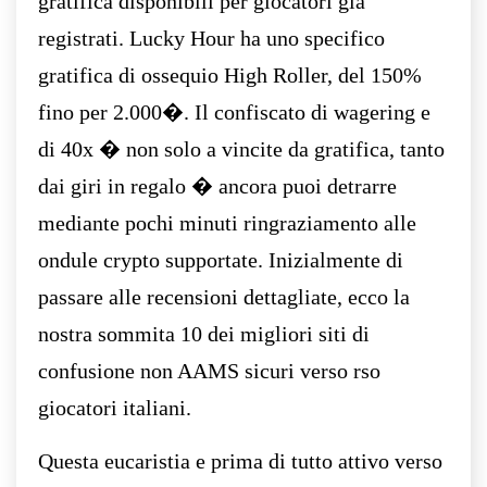
gratifica disponibili per giocatori gia
registrati. Lucky Hour ha uno specifico
gratifica di ossequio High Roller, del 150%
fino per 2.000�. Il confiscato di wagering e
di 40x � non solo a vincite da gratifica, tanto
dai giri in regalo � ancora puoi detrarre
mediante pochi minuti ringraziamento alle
ondule crypto supportate. Inizialmente di
passare alle recensioni dettagliate, ecco la
nostra sommita 10 dei migliori siti di
confusione non AAMS sicuri verso rso
giocatori italiani.
Questa eucaristia e prima di tutto attivo verso