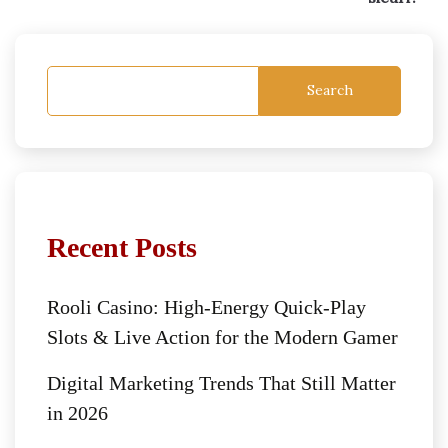
Search
Recent Posts
Rooli Casino: High‑Energy Quick‑Play
Slots & Live Action for the Modern Gamer
Digital Marketing Trends That Still Matter
in 2026