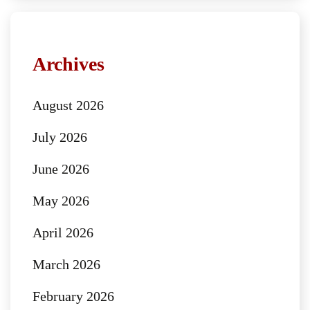
Archives
August 2026
July 2026
June 2026
May 2026
April 2026
March 2026
February 2026