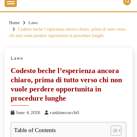
Home
Laws
Codesto beche l’esperienza ancora chiaro, prima di tutto verso
chi non vuole perdere opportunita in procedure lunghe
Laws
Codesto beche l’esperienza ancora
chiaro, prima di tutto verso chi non
vuole perdere opportunita in
procedure lunghe
June 4, 2026
rankinsearch0
Table of Contents