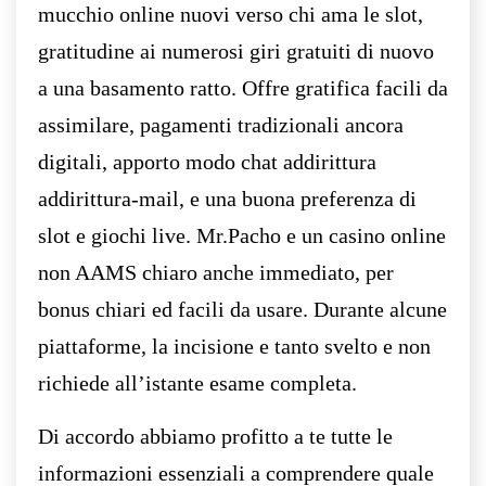
mucchio online nuovi verso chi ama le slot,
gratitudine ai numerosi giri gratuiti di nuovo
a una basamento ratto. Offre gratifica facili da
assimilare, pagamenti tradizionali ancora
digitali, apporto modo chat addirittura
addirittura-mail, e una buona preferenza di
slot e giochi live. Mr.Pacho e un casino online
non AAMS chiaro anche immediato, per
bonus chiari ed facili da usare. Durante alcune
piattaforme, la incisione e tanto svelto e non
richiede all’istante esame completa.
Di accordo abbiamo profitto a te tutte le
informazioni essenziali a comprendere quale