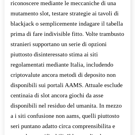
riconoscere mediante le meccaniche di una
mutamento slot, testare strategie ai tavoli di
blackjack o semplicemente indagare il tabella
prima di fare indivisible fitto. Volte trambusto
stranieri supportano un serie di opzioni
piuttosto disinteressato stima ai siti
regolamentati mediante Italia, includendo
criptovalute ancora metodi di deposito non
disponibili sui portali AAMS. Attuale esclude
centinaia di slot ancora giochi da asse
disponibili nel residuo del umanita. In mezzo
a i siti confusione non aams, quelli piuttosto
seri puntano adatto circa comprensibilita e