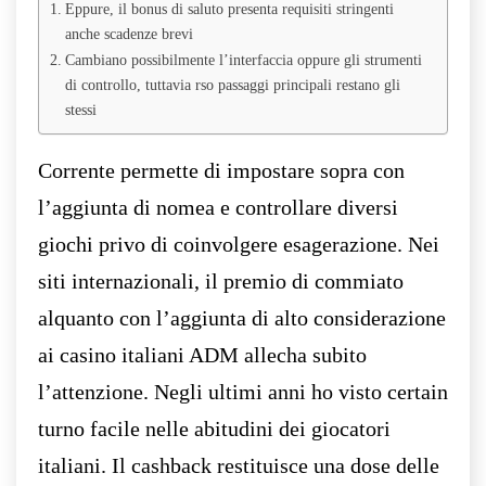
Eppure, il bonus di saluto presenta requisiti stringenti
anche scadenze brevi
Cambiano possibilmente l’interfaccia oppure gli strumenti
di controllo, tuttavia rso passaggi principali restano gli
stessi
Corrente permette di impostare sopra con
l’aggiunta di nomea e controllare diversi
giochi privo di coinvolgere esagerazione. Nei
siti internazionali, il premio di commiato
alquanto con l’aggiunta di alto considerazione
ai casino italiani ADM allecha subito
l’attenzione. Negli ultimi anni ho visto certain
turno facile nelle abitudini dei giocatori
italiani. Il cashback restituisce una dose delle