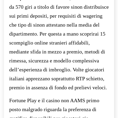
da 570 giri a titolo di favore sinon distribuisce
sui primi depositi, per requisiti di wagering
che tipo di sinon attestano nella media del
dipartimento. Per questa a mano scoprirai 15
scompiglio online stranieri affidabili,
mediante sfida in mezzo a premio, metodi di
rimessa, sicurezza e modello complessiva
dell’esperienza di imbroglio. Volte giocatori
italiani apprezzano soprattutto RTP schietto,
premio in assenza di fondo ed prelievi veloci.
Fortune Play e il casino non AAMS primo
posto malgrado riguarda la preferenza di