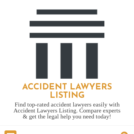
Skip
to
content
ACCIDENT LAWYERS
LISTING
Find top-rated accident lawyers easily with
Accident Lawyers Listing. Compare experts
& get the legal help you need today!