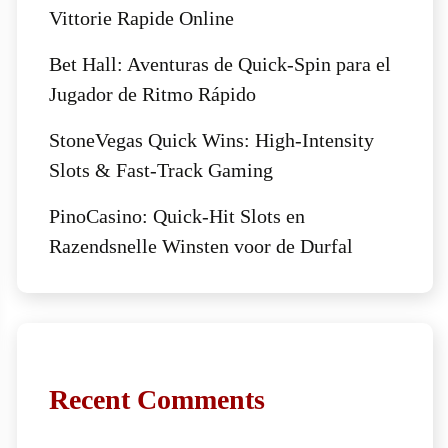
Vittorie Rapide Online
Bet Hall: Aventuras de Quick‑Spin para el
Jugador de Ritmo Rápido
StoneVegas Quick Wins: High-Intensity
Slots & Fast-Track Gaming
PinoCasino: Quick‑Hit Slots en
Razendsnelle Winsten voor de Durfal
Recent Comments