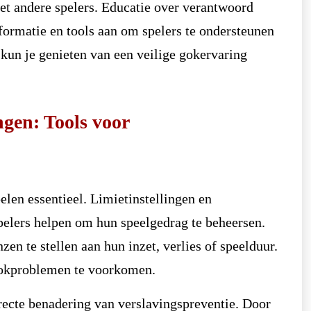
et andere spelers. Educatie over verantwoord
nformatie en tools aan om spelers te ondersteunen
 kun je genieten van een veilige gokervaring
ingen: Tools voor
elen essentieel. Limietinstellingen en
 spelers helpen om hun speelgedrag te beheersen.
zen te stellen aan hun inzet, verlies of speelduur.
gokproblemen te voorkomen.
recte benadering van verslavingspreventie. Door