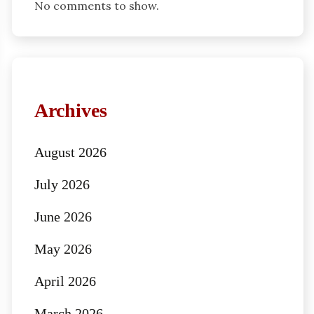
No comments to show.
Archives
August 2026
July 2026
June 2026
May 2026
April 2026
March 2026