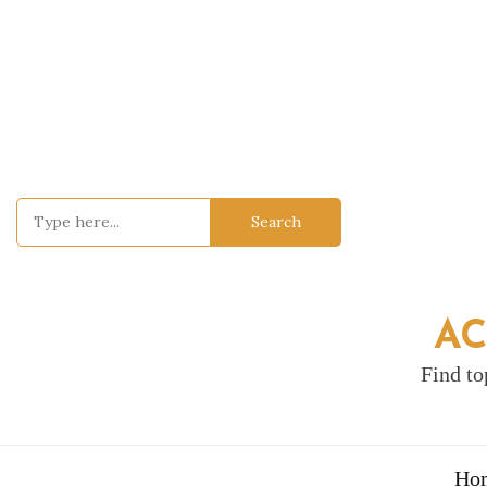
Skip
to
content
Search
for:
AC
Find to
Ho