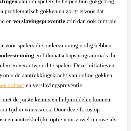
uitingen
aan om spelers te helpen hun gokgedrag
egen problematisch gokken en zorgt ervoor dat
tie en
verslavingspreventie
zijn dan ook centrale
r voor spelers die ondersteuning nodig hebben.
ndersteuning
en lidmaatschapsprogramma’s die
len en verantwoord te spelen. Deze initiatieven
rgroten de aantrekkingskracht van online gokken,
nos.online/
en verslavingspreventie.
r met de juiste kennis en hulpmiddelen kunnen
hun tijd in wincasinos. Door deze focus op
s een aantrekkelijke optie voor zowel nieuwe als