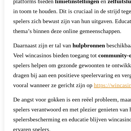
platforms bieden
limietinstellingen
en
zelfuitsl
in toom te houden. Dit is cruciaal in de strijd t
spelers zich bewust zijn van hun uitgaven. Educa
thema’s binnen deze online gemeenschappen.
Daarnaast zijn er tal van
hulpbronnen
beschikbaa
Veel wincasinos bieden toegang tot
community-o
spelers helpen om gezonde gewoonten te ontwikke
dragen bij aan een positieve speelervaring en ve
vooral wanneer ze gericht zijn op
https://wincasi
De angst voor gokken is een reëel probleem, maa
spelers verantwoord en met plezier genieten van 
spelersbescherming en educatie blijven wincasino
ervaren spelers.