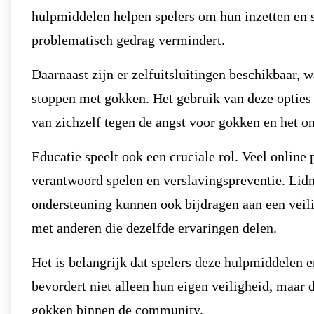
hulpmiddelen helpen spelers om hun inzetten en s
problematisch gedrag vermindert.
Daarnaast zijn er zelfuitsluitingen beschikbaar, 
stoppen met gokken. Het gebruik van deze opties 
van zichzelf tegen de angst voor gokken en het 
Educatie speelt ook een cruciale rol. Veel onlin
verantwoord spelen en verslavingspreventie. L
ondersteuning kunnen ook bijdragen aan een veil
met anderen die dezelfde ervaringen delen.
Het is belangrijk dat spelers deze hulpmiddelen e
bevordert niet alleen hun eigen veiligheid, maar 
gokken binnen de community.