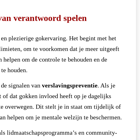
 van verantwoord spelen
 en plezierige gokervaring. Het begint met het
ldlimieten, om te voorkomen dat je meer uitgeeft
n helpen om de controle te behouden en de
 te houden.
n de signalen van
verslavingspreventie
. Als je
 of dat gokken invloed heeft op je dagelijks
e overwegen. Dit stelt je in staat om tijdelijk of
an helpen om je mentale welzijn te beschermen.
als lidmaatschapsprogramma’s en community-