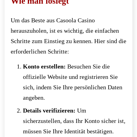
Wie man loslegt
Um das Beste aus Casoola Casino
herauszuholen, ist es wichtig, die einfachen
Schritte zum Einstieg zu kennen. Hier sind die
erforderlichen Schritte:
Konto erstellen:
Besuchen Sie die
offizielle Website und registrieren Sie
sich, indem Sie Ihre persönlichen Daten
angeben.
Details verifizieren:
Um
sicherzustellen, dass Ihr Konto sicher ist,
müssen Sie Ihre Identität bestätigen.