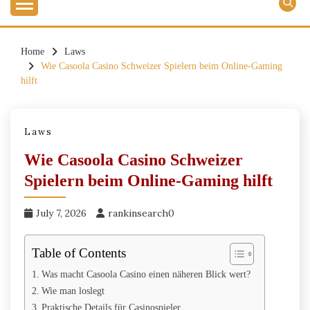
Home
Laws
Wie Casoola Casino Schweizer Spielern beim Online-Gaming
hilft
Laws
Wie Casoola Casino Schweizer
Spielern beim Online-Gaming hilft
July 7, 2026
rankinsearch0
Table of Contents
Was macht Casoola Casino einen näheren Blick wert?
Wie man loslegt
Praktische Details für Casinospieler