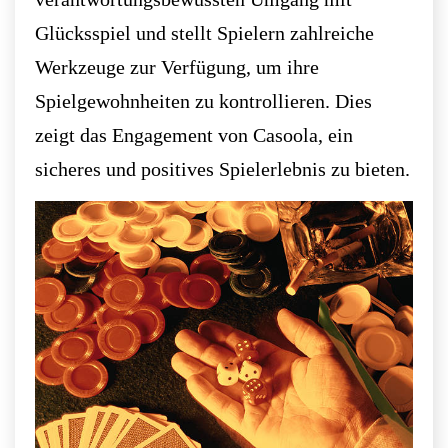
Glücksspiel und stellt Spielern zahlreiche
Werkzeuge zur Verfügung, um ihre
Spielgewohnheiten zu kontrollieren. Dies
zeigt das Engagement von Casoola, ein
sicheres und positives Spielerlebnis zu bieten.