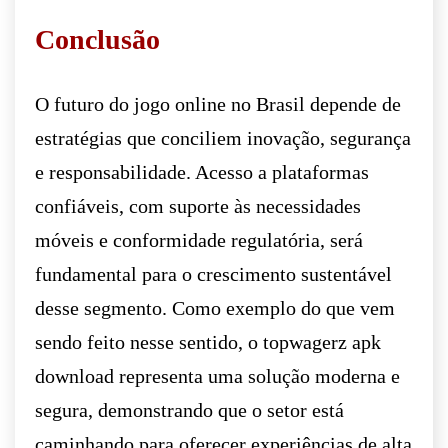
Conclusão
O futuro do jogo online no Brasil depende de
estratégias que conciliem inovação, segurança
e responsabilidade. Acesso a plataformas
confiáveis, com suporte às necessidades
móveis e conformidade regulatória, será
fundamental para o crescimento sustentável
desse segmento. Como exemplo do que vem
sendo feito nesse sentido, o topwagerz apk
download representa uma solução moderna e
segura, demonstrando que o setor está
caminhando para oferecer experiências de alta