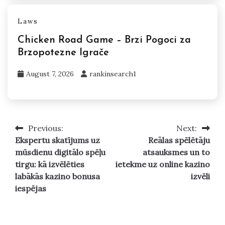
Laws
Chicken Road Game – Brzi Pogoci za
Brzopotezne Igrače
August 7, 2026
rankinsearch1
Previous:
Next:
Post
Ekspertu skatījums uz
Reālas spēlētāju
navigation
mūsdienu digitālo spēļu
atsauksmes un to
tirgu: kā izvēlēties
ietekme uz online kazino
labākās kazino bonusa
izvēli
iespējas