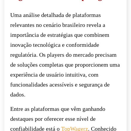
Uma análise detalhada de plataformas
relevantes no cenário brasileiro revela a
importância de estratégias que combinem
inovação tecnológica e conformidade
regulatória. Os players do mercado precisam
de soluções completas que proporcionem uma
experiência de usuário intuitiva, com
funcionalidades acessíveis e segurança de
dados.
Entre as plataformas que vêm ganhando
destaques por oferecer esse nível de
confiabilidade está o
TopWagerz
. Conhecido