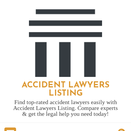
Skip
to
content
ACCIDENT LAWYERS
LISTING
Find top-rated accident lawyers easily with
Accident Lawyers Listing. Compare experts
& get the legal help you need today!