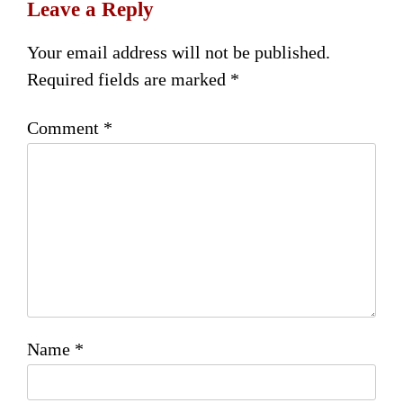
Leave a Reply
Your email address will not be published.
Required fields are marked
*
Comment
*
Name
*