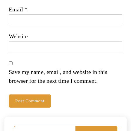
Email
*
Website
Save my name, email, and website in this
browser for the next time I comment.