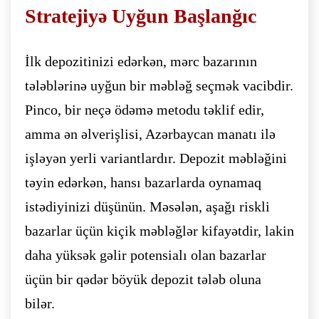
Stratejiyə Uyğun Başlanğıc
İlk depozitinizi edərkən, mərc bazarının
tələblərinə uyğun bir məbləğ seçmək vacibdir.
Pinco, bir neçə ödəmə metodu təklif edir,
amma ən əlverişlisi, Azərbaycan manatı ilə
işləyən yerli variantlardır. Depozit məbləğini
təyin edərkən, hansı bazarlarda oynamaq
istədiyinizi düşünün. Məsələn, aşağı riskli
bazarlar üçün kiçik məbləğlər kifayətdir, lakin
daha yüksək gəlir potensialı olan bazarlar
üçün bir qədər böyük depozit tələb oluna
bilər.