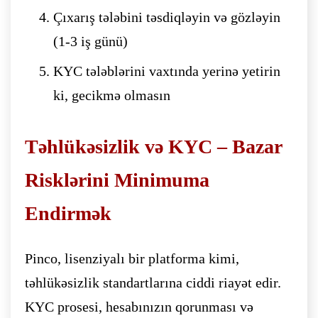
Çıxarış tələbini təsdiqləyin və gözləyin
(1-3 iş günü)
KYC tələblərini vaxtında yerinə yetirin
ki, gecikmə olmasın
Təhlükəsizlik və KYC – Bazar
Risklərini Minimuma
Endirmək
Pinco, lisenziyalı bir platforma kimi,
təhlükəsizlik standartlarına ciddi riayət edir.
KYC prosesi, hesabınızın qorunması və