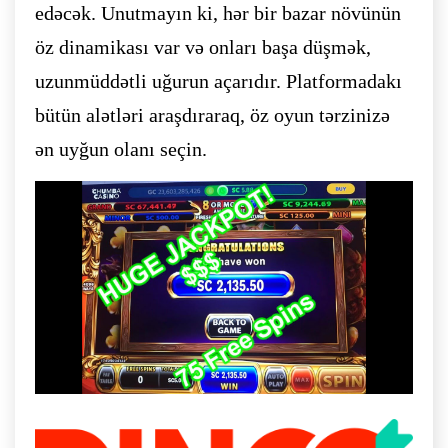
edəcək. Unutmayın ki, hər bir bazar növünün
öz dinamikası var və onları başa düşmək,
uzunmüddətli uğurun açarıdır. Platformadakı
bütün alətləri araşdıraraq, öz oyun tərzinizə
ən uyğun olanı seçin.