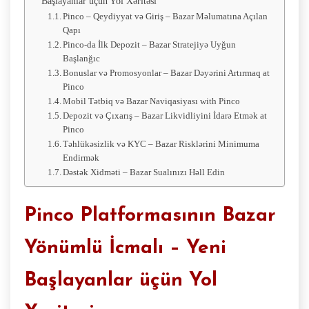
Başlayanlar üçün Yol Xəritəsi
Pinco – Qeydiyyat və Giriş – Bazar Məlumatına Açılan
Qapı
Pinco-da İlk Depozit – Bazar Stratejiyə Uyğun
Başlanğıc
Bonuslar və Promosyonlar – Bazar Dəyərini Artırmaq at
Pinco
Mobil Tətbiq və Bazar Naviqasiyası with Pinco
Depozit və Çıxarış – Bazar Likvidliyini İdarə Etmək at
Pinco
Təhlükəsizlik və KYC – Bazar Risklərini Minimuma
Endirmək
Dəstək Xidməti – Bazar Sualınızı Həll Edin
Pinco Platformasının Bazar
Yönümlü İcmalı – Yeni
Başlayanlar üçün Yol