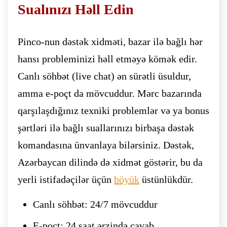
Sualınızı Həll Edin
Pinco-nun dəstək xidməti, bazar ilə bağlı hər
hansı probleminizi həll etməyə kömək edir.
Canlı söhbət (live chat) ən sürətli üsuldur,
amma e-poçt da mövcuddur. Mərc bazarında
qarşılaşdığınız texniki problemlər və ya bonus
şərtləri ilə bağlı suallarınızı birbaşa dəstək
komandasına ünvanlaya bilərsiniz. Dəstək,
Azərbaycan dilində də xidmət göstərir, bu da
yerli istifadəçilər üçün
böyük
üstünlükdür.
Canlı söhbət: 24/7 mövcuddur
E-poçt: 24 saat ərzində cavab