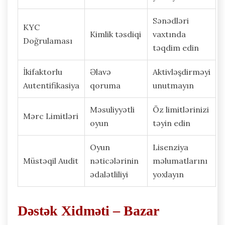
Sənədləri
KYC
Kimlik təsdiqi
vaxtında
Doğrulaması
təqdim edin
İkifaktorlu
Əlavə
Aktivləşdirməyi
Autentifikasiya
qoruma
unutmayın
Məsuliyyətli
Öz limitlərinizi
Mərc Limitləri
oyun
təyin edin
Oyun
Lisenziya
Müstəqil Audit
nəticələrinin
məlumatlarını
ədalətliliyi
yoxlayın
Dəstək Xidməti – Bazar