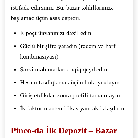
istifadə edirsiniz. Bu, bazar təhlillərinizə
başlamaq üçün əsas qapıdır.
E-poçt ünvanınızı daxil edin
Güclü bir şifrə yaradın (rəqəm və hərf
kombinasiyası)
Şəxsi məlumatları dəqiq qeyd edin
Hesabı təsdiqləmək üçün linki yoxlayın
Giriş etdikdən sonra profili tamamlayın
İkifaktorlu autentifikasiyanı aktivləşdirin
Pinco-da İlk Depozit – Bazar