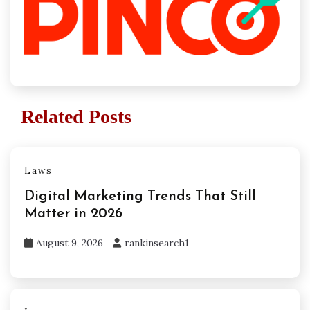
Related Posts
Laws
Digital Marketing Trends That Still
Matter in 2026
August 9, 2026
rankinsearch1