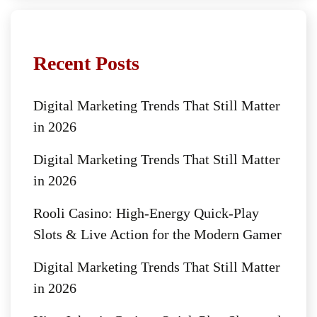
Recent Posts
Digital Marketing Trends That Still Matter
in 2026
Digital Marketing Trends That Still Matter
in 2026
Rooli Casino: High‑Energy Quick‑Play
Slots & Live Action for the Modern Gamer
Digital Marketing Trends That Still Matter
in 2026