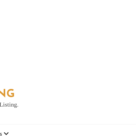
ING
Listing.
s