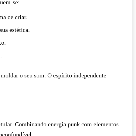
luem-se:
ma de criar.
ua estética.
to.
.
moldar o seu som. O espírito independente
otular. Combinando energia punk com elementos
nconfundível.