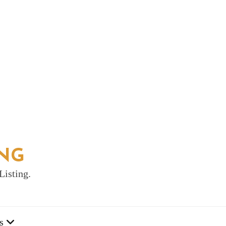
ING
Listing.
s