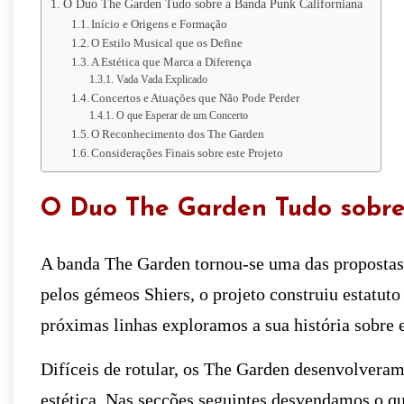
O Duo The Garden Tudo sobre a Banda Punk Californiana
Início e Origens e Formação
O Estilo Musical que os Define
A Estética que Marca a Diferença
Vada Vada Explicado
Concertos e Atuações que Não Pode Perder
O que Esperar de um Concerto
O Reconhecimento dos The Garden
Considerações Finais sobre este Projeto
O Duo The Garden Tudo sobre
A banda The Garden tornou-se uma das propostas 
pelos gémeos Shiers, o projeto construiu estatuto
próximas linhas exploramos a sua história sobre 
Difíceis de rotular, os The Garden desenvolveram
estética. Nas secções seguintes desvendamos o qu