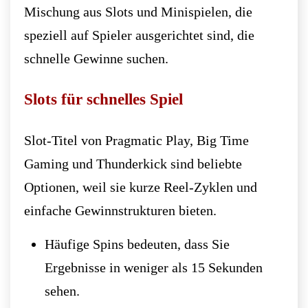
Mischung aus Slots und Minispielen, die
speziell auf Spieler ausgerichtet sind, die
schnelle Gewinne suchen.
Slots für schnelles Spiel
Slot-Titel von Pragmatic Play, Big Time
Gaming und Thunderkick sind beliebte
Optionen, weil sie kurze Reel-Zyklen und
einfache Gewinnstrukturen bieten.
Häufige Spins bedeuten, dass Sie
Ergebnisse in weniger als 15 Sekunden
sehen.