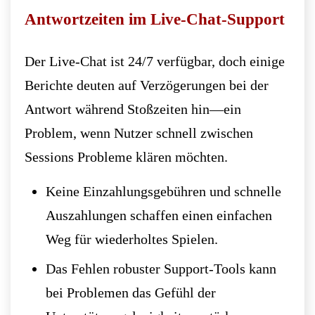
Antwortzeiten im Live-Chat-Support
Der Live-Chat ist 24/7 verfügbar, doch einige
Berichte deuten auf Verzögerungen bei der
Antwort während Stoßzeiten hin—ein
Problem, wenn Nutzer schnell zwischen
Sessions Probleme klären möchten.
Keine Einzahlungsgebühren und schnelle
Auszahlungen schaffen einen einfachen
Weg für wiederholtes Spielen.
Das Fehlen robuster Support-Tools kann
bei Problemen das Gefühl der