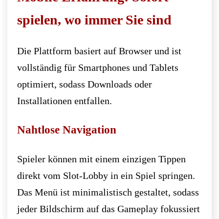
spielen, wo immer Sie sind
Die Plattform basiert auf Browser und ist
vollständig für Smartphones und Tablets
optimiert, sodass Downloads oder
Installationen entfallen.
Nahtlose Navigation
Spieler können mit einem einzigen Tippen
direkt vom Slot-Lobby in ein Spiel springen.
Das Menü ist minimalistisch gestaltet, sodass
jeder Bildschirm auf das Gameplay fokussiert