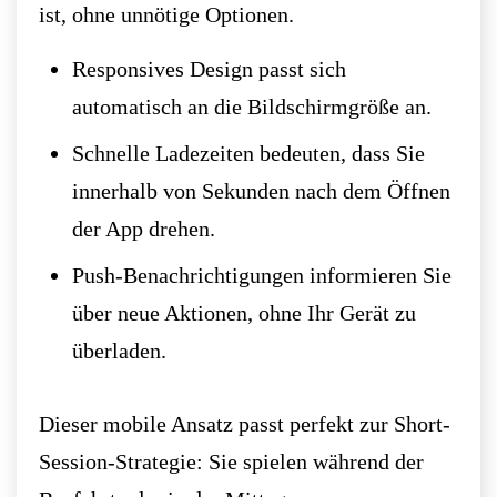
ist, ohne unnötige Optionen.
Responsives Design passt sich
automatisch an die Bildschirmgröße an.
Schnelle Ladezeiten bedeuten, dass Sie
innerhalb von Sekunden nach dem Öffnen
der App drehen.
Push-Benachrichtigungen informieren Sie
über neue Aktionen, ohne Ihr Gerät zu
überladen.
Dieser mobile Ansatz passt perfekt zur Short-
Session-Strategie: Sie spielen während der