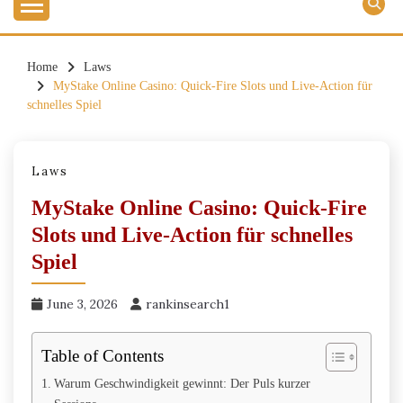
Home
Laws
MyStake Online Casino: Quick‑Fire Slots und Live-Action für
schnelles Spiel
Laws
MyStake Online Casino: Quick‑Fire
Slots und Live-Action für schnelles
Spiel
June 3, 2026
rankinsearch1
Table of Contents
Warum Geschwindigkeit gewinnt: Der Puls kurzer