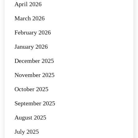
April 2026
March 2026
February 2026
January 2026
December 2025
November 2025
October 2025
September 2025
August 2025
July 2025