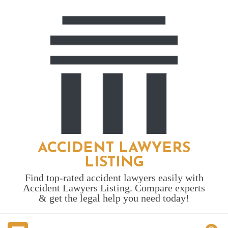
Skip
to
content
ACCIDENT LAWYERS
LISTING
Find top-rated accident lawyers easily with
Accident Lawyers Listing. Compare experts
& get the legal help you need today!