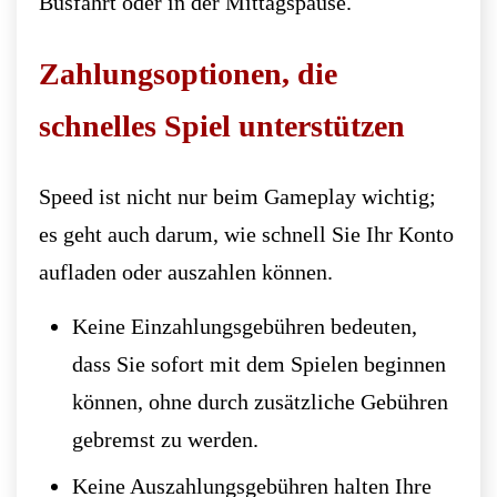
Busfahrt oder in der Mittagspause.
Zahlungsoptionen, die
schnelles Spiel unterstützen
Speed ist nicht nur beim Gameplay wichtig;
es geht auch darum, wie schnell Sie Ihr Konto
aufladen oder auszahlen können.
Keine Einzahlungsgebühren bedeuten,
dass Sie sofort mit dem Spielen beginnen
können, ohne durch zusätzliche Gebühren
gebremst zu werden.
Keine Auszahlungsgebühren halten Ihre