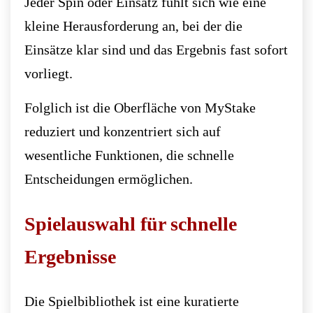
Jeder Spin oder Einsatz fühlt sich wie eine
kleine Herausforderung an, bei der die
Einsätze klar sind und das Ergebnis fast sofort
vorliegt.
Folglich ist die Oberfläche von MyStake
reduziert und konzentriert sich auf
wesentliche Funktionen, die schnelle
Entscheidungen ermöglichen.
Spielauswahl für schnelle
Ergebnisse
Die Spielbibliothek ist eine kuratierte