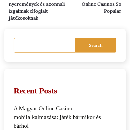
navigation
nyeremények és azonnali
Online Casinos So
izgalmak elfoglalt
Popular
játékosoknak
Search
Recent Posts
A Magyar Online Casino
mobilalkalmazása: játék bármikor és
bárhol