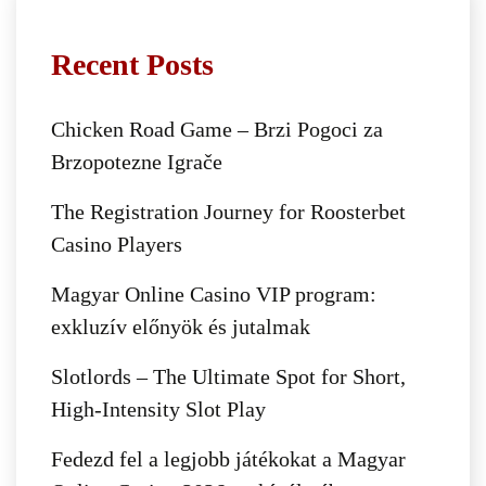
Recent Posts
Chicken Road Game – Brzi Pogoci za
Brzopotezne Igrače
The Registration Journey for Roosterbet
Casino Players
Magyar Online Casino VIP program:
exkluzív előnyök és jutalmak
Slotlords – The Ultimate Spot for Short,
High‑Intensity Slot Play
Fedezd fel a legjobb játékokat a Magyar