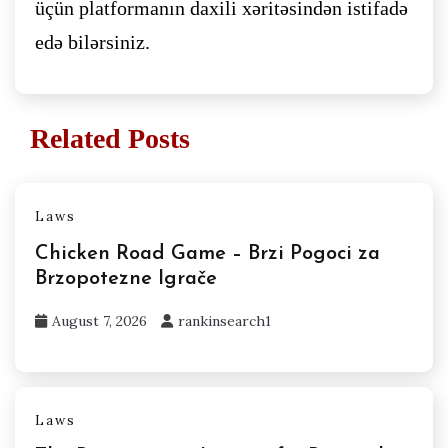
üçün platformanın daxili xəritəsindən istifadə
edə bilərsiniz.
Related Posts
Laws
Chicken Road Game – Brzi Pogoci za
Brzopotezne Igrače
August 7, 2026
rankinsearch1
Laws