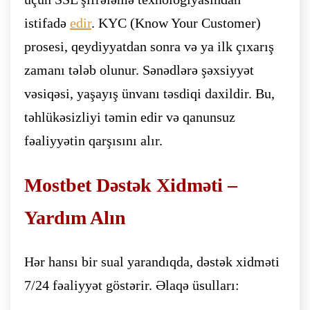
istifadə
edir
. KYC (Know Your Customer)
prosesi, qeydiyyatdan sonra və ya ilk çıxarış
zamanı tələb olunur. Sənədlərə şəxsiyyət
vəsiqəsi, yaşayış ünvanı təsdiqi daxildir. Bu,
təhlükəsizliyi təmin edir və qanunsuz
fəaliyyətin qarşısını alır.
Mostbet Dəstək Xidməti –
Yardım Alın
Hər hansı bir sual yarandıqda, dəstək xidməti
7/24 fəaliyyət göstərir. Əlaqə üsulları: