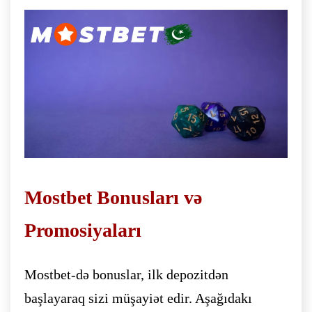
Mostbet Bonusları və
Promosiyaları
Mostbet-də bonuslar, ilk depozitdən
başlayaraq sizi müşayiət edir. Aşağıdakı