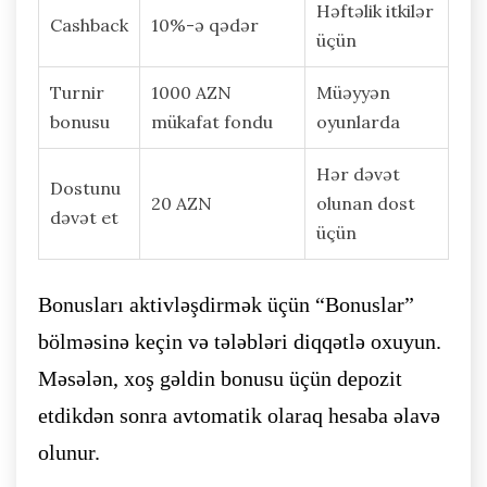
Həftəlik itkilər
Cashback
10%-ə qədər
üçün
Turnir
1000 AZN
Müəyyən
bonusu
mükafat fondu
oyunlarda
Hər dəvət
Dostunu
20 AZN
olunan dost
dəvət et
üçün
Bonusları aktivləşdirmək üçün “Bonuslar”
bölməsinə keçin və tələbləri diqqətlə oxuyun.
Məsələn, xoş gəldin bonusu üçün depozit
etdikdən sonra avtomatik olaraq hesaba əlavə
olunur.