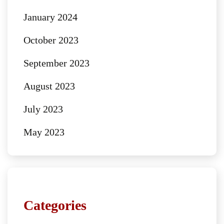
January 2024
October 2023
September 2023
August 2023
July 2023
May 2023
Categories