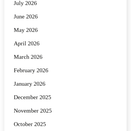
July 2026
June 2026
May 2026
April 2026
March 2026
February 2026
January 2026
December 2025
November 2025
October 2025