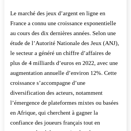
Le marché des jeux d’argent en ligne en
France a connu une croissance exponentielle
au cours des dix dernières années. Selon une
étude de l’Autorité Nationale des Jeux (ANJ),
le secteur a généré un chiffre d’affaires de
plus de 4 milliards d’euros en 2022, avec une
augmentation annuelle d’environ 12%. Cette
croissance s’accompagne d’une
diversification des acteurs, notamment
l’émergence de plateformes mixtes ou basées
en Afrique, qui cherchent à gagner la
confiance des joueurs français tout en