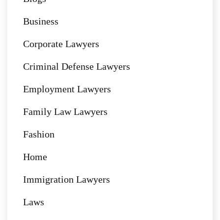
Business
Corporate Lawyers
Criminal Defense Lawyers
Employment Lawyers
Family Law Lawyers
Fashion
Home
Immigration Lawyers
Laws