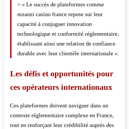
> « Le succès de plateformes comme
mzanzi casino france repose sur leur
capacité à conjuguer innovation
technologique et conformité réglementaire,
établissant ainsi une relation de confiance
durable avec leur clientèle internationale ».
Les défis et opportunités pour
ces opérateurs internationaux
Ces plateformes doivent naviguer dans un
contexte réglementaire complexe en France,
tout en renforçant leur crédibilité auprès des