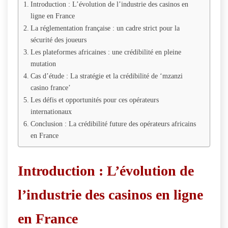
Introduction : L’évolution de l’industrie des casinos en
ligne en France
La réglementation française : un cadre strict pour la
sécurité des joueurs
Les plateformes africaines : une crédibilité en pleine
mutation
Cas d’étude : La stratégie et la crédibilité de ‘mzanzi
casino france’
Les défis et opportunités pour ces opérateurs
internationaux
Conclusion : La crédibilité future des opérateurs africains
en France
Introduction : L’évolution de
l’industrie des casinos en ligne
en France