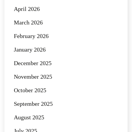
April 2026
March 2026
February 2026
January 2026
December 2025
November 2025
October 2025
September 2025
August 2025
July 2025