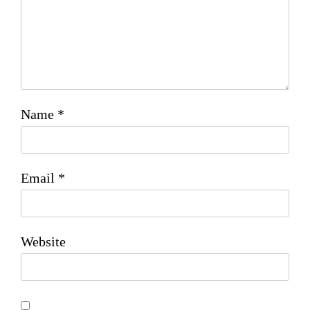
Name
*
Email
*
Website