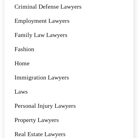
Criminal Defense Lawyers
Employment Lawyers
Family Law Lawyers
Fashion
Home
Immigration Lawyers
Laws
Personal Injury Lawyers
Property Lawyers
Real Estate Lawyers