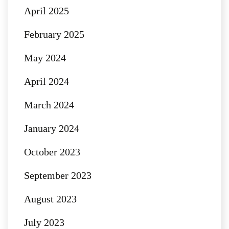
April 2025
February 2025
May 2024
April 2024
March 2024
January 2024
October 2023
September 2023
August 2023
July 2023