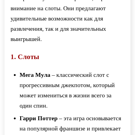
внимание на слоты. Они предлагают
удивительные возможности как для
развлечения, так и для значительных
выигрышей.
1. Слоты
Мега Мула
– классический слот с
прогрессивным джекпотом, который
может измениться в жизни всего за
один спин.
Гарри Поттер
– эта игра основывается
на популярной франшизе и привлекает