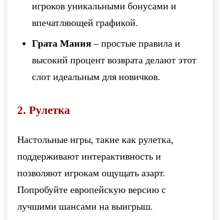
игроков уникальными бонусами и
впечатляющей графикой.
Грата Мания
– простые правила и
высокий процент возврата делают этот
слот идеальным для новичков.
2. Рулетка
Настольные игры, такие как рулетка,
поддерживают интерактивность и
позволяют игрокам ощущать азарт.
Попробуйте европейскую версию с
лучшими шансами на выигрыш.