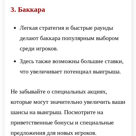
3. Баккара
Легкая стратегия и быстрые раунды
делают баккара популярным выбором
среди игроков.
Здесь также возможны большие ставки,
что увеличивает потенциал выигрыша.
Не забывайте о специальных акциях,
которые могут значительно увеличить ваши
шансы на выигрыш. Посмотрите на
приветственные бонусы и специальные
предложения для новых игроков.