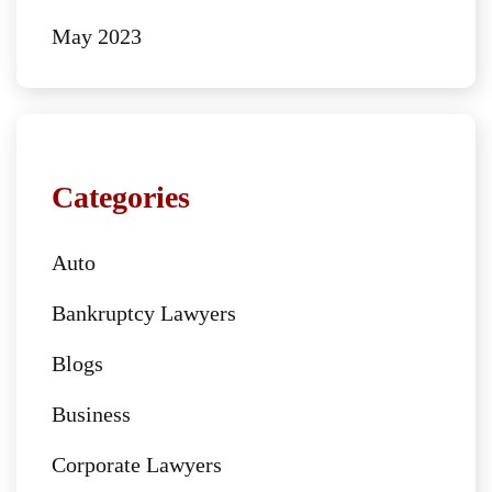
May 2023
Categories
Auto
Bankruptcy Lawyers
Blogs
Business
Corporate Lawyers