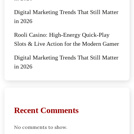
Digital Marketing Trends That Still Matter
in 2026
Rooli Casino: High‑Energy Quick‑Play
Slots & Live Action for the Modern Gamer
Digital Marketing Trends That Still Matter
in 2026
Recent Comments
No comments to show.