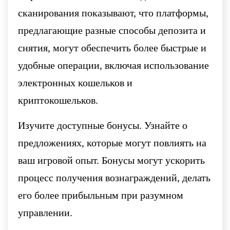
сканирования показывают, что платформы,
предлагающие разные способы депозита и
снятия, могут обеспечить более быстрые и
удобные операции, включая использование
электронных кошельков и
криптокошельков.
Изучите доступные бонусы. Узнайте о
предложениях, которые могут повлиять на
ваш игровой опыт. Бонусы могут ускорить
процесс получения вознаграждений, делать
его более прибыльным при разумном
управлении.