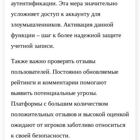
аутентификации. Эта мера значительно
усложняет доступ к аккаунту для
злоумышленников. Активация данной
функции – шаг к более надежной защите
учетной записи.
Также важно проверять отзывы
пользователей. Постоянно обновляемые
рейтинги и комментарии помогают
выявить потенциальные угрозы.
Платформы с большим количеством
положительных отзывов и высокой оценкой
ожидают от игроков заботливо относиться
к своей безопасности.