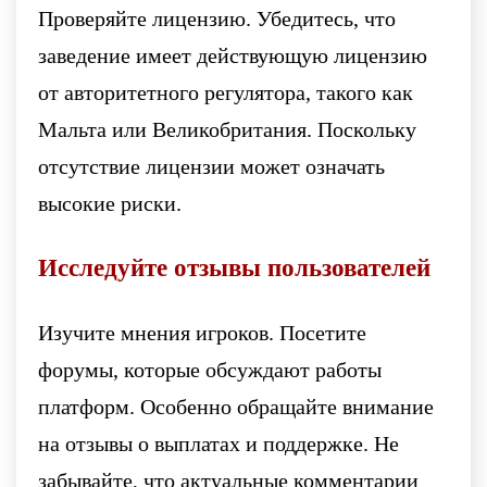
Проверяйте лицензию. Убедитесь, что
заведение имеет действующую лицензию
от авторитетного регулятора, такого как
Мальта или Великобритания. Поскольку
отсутствие лицензии может означать
высокие риски.
Исследуйте отзывы пользователей
Изучите мнения игроков. Посетите
форумы, которые обсуждают работы
платформ. Особенно обращайте внимание
на отзывы о выплатах и поддержке. Не
забывайте, что актуальные комментарии