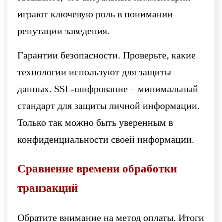
играют ключевую роль в понимании
репутации заведения.
Гарантии безопасности. Проверьте, какие
технологии используют для защиты
данных. SSL-шифрование – минимальный
стандарт для защиты личной информации.
Только так можно быть уверенным в
конфиденциальности своей информации.
Сравнение времени обработки
транзакций
Обратите внимание на метод оплаты. Итоги