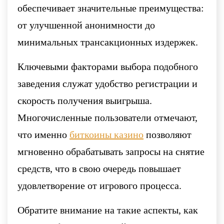
обеспечивает значительные преимущества:
от улучшенной анонимности до
минимальных трансакционных издержек.
Ключевыми факторами выбора подобного
заведения служат удобство регистрации и
скорость получения выигрыша.
Многочисленные пользователи отмечают,
что именно
биткоины казино
позволяют
мгновенно обрабатывать запросы на снятие
средств, что в свою очередь повышает
удовлетворение от игрового процесса.
Обратите внимание на такие аспекты, как