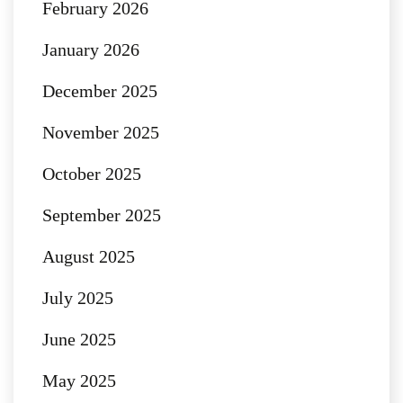
February 2026
January 2026
December 2025
November 2025
October 2025
September 2025
August 2025
July 2025
June 2025
May 2025