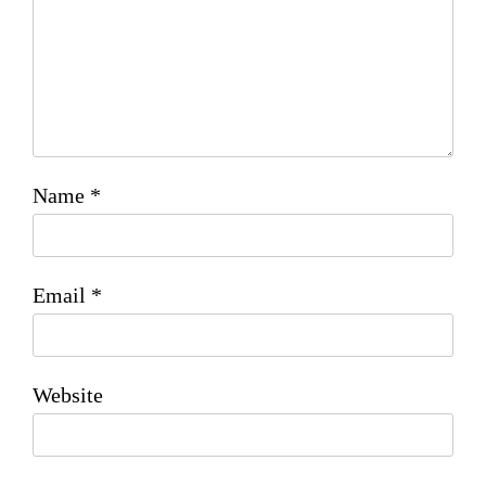
Name
*
Email
*
Website