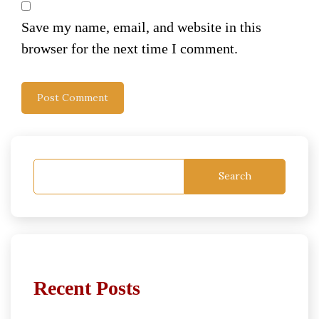
Save my name, email, and website in this
browser for the next time I comment.
Search
Recent Posts