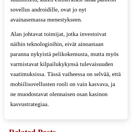
sovellus androidille, ovat jo nyt
avainasemassa menestykseen.
Alan johtavat toimijat, jotka investoivat
näihin teknologioihin, eivät ainoastaan
paranna nykyistä pelikokemusta, mutta myös
varmistavat kilpailukykynsä tulevaisuuden
vaatimuksissa. Tässä vaiheessa on selvää, että
mobiilisovellusten rooli on vain kasvava, ja
ne muodostavat olennaisen osan kasinon
kasvustrategiaa.