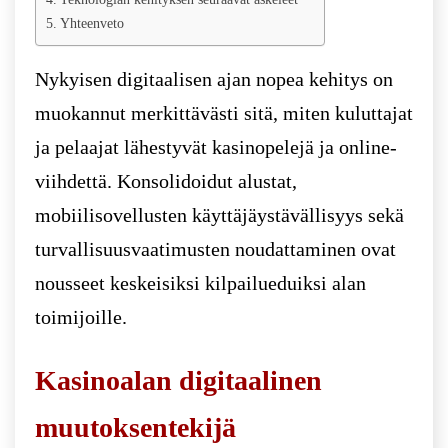
Yhteenveto
Nykyisen digitaalisen ajan nopea kehitys on
muokannut merkittävästi sitä, miten kuluttajat
ja pelaajat lähestyvät kasinopelejä ja online-
viihdettä. Konsolidoidut alustat,
mobiilisovellusten käyttäjäystävällisyys sekä
turvallisuusvaatimusten noudattaminen ovat
nousseet keskeisiksi kilpailueduiksi alan
toimijoille.
Kasinoalan digitaalinen
muutoksentekijä