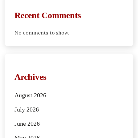
Recent Comments
No comments to show.
Archives
August 2026
July 2026
June 2026
May 2026