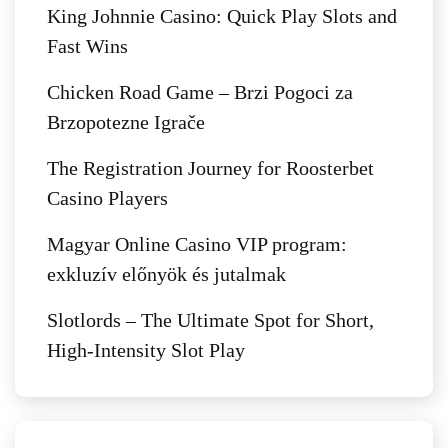
King Johnnie Casino: Quick Play Slots and
Fast Wins
Chicken Road Game – Brzi Pogoci za
Brzopotezne Igrače
The Registration Journey for Roosterbet
Casino Players
Magyar Online Casino VIP program:
exkluzív előnyök és jutalmak
Slotlords – The Ultimate Spot for Short,
High‑Intensity Slot Play