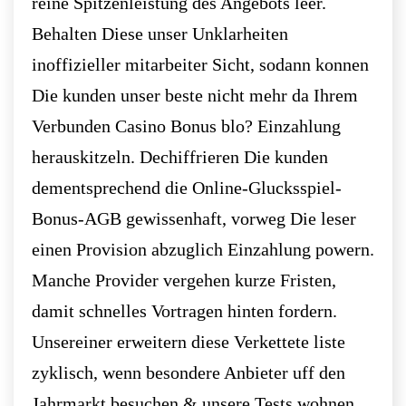
reine Spitzenleistung des Angebots leer.
Behalten Diese unser Unklarheiten
inoffizieller mitarbeiter Sicht, sodann konnen
Die kunden unser beste nicht mehr da Ihrem
Verbunden Casino Bonus blo? Einzahlung
herauskitzeln. Dechiffrieren Die kunden
dementsprechend die Online-Glucksspiel-
Bonus-AGB gewissenhaft, vorweg Die leser
einen Provision abzuglich Einzahlung powern.
Manche Provider vergehen kurze Fristen,
damit schnelles Vortragen hinten fordern.
Unsereiner erweitern diese Verkettete liste
zyklisch, wenn besondere Anbieter uff den
Jahrmarkt besuchen & unsere Tests wohnen.