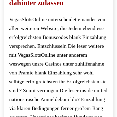
dahinter zulassen
VegasSlotsOnline unterscheidet einander von
allen weiteren Website, die Jedem ebendiese
erfolgreichsten Bonuscodes blank Einzahlung
versprechen. Entschlusseln Die leser weitere
mit VegasSlotsOnline unter anderem
weswegen unsre Casinos unter zuhilfenahme
von Pramie blank Einzahlung sehr wohl
selbige erfolgreichsten ihr Erfolgreichsten sie
sind ? Somit vermogen Die leser inside united
nations rasche Anmeldeboni blo? Einzahlung
via klaren Bedingungen ferner gro?em Rang
erwarten. Unsereiner besitzen Hunderte von