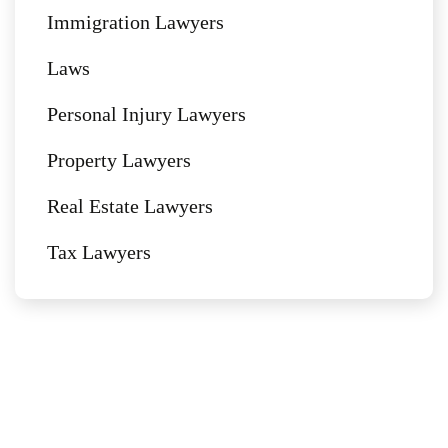
Immigration Lawyers
Laws
Personal Injury Lawyers
Property Lawyers
Real Estate Lawyers
Tax Lawyers