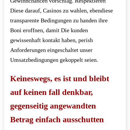
Gewinnchancen vorschlag. Respektieren
Diese darauf, Casinos zu wahlen, ebendiese
transparente Bedingungen zu handen ihre
Boni eroffnen, damit Die kunden
gewissenhaft kontakt haben, perish
Anforderungen eingeschaltet unser
Umsatzbedingungen gekoppelt seien.
Keineswegs, es ist und bleibt
auf keinen fall denkbar,
gegenseitig angewandten
Betrag einfach ausschutten