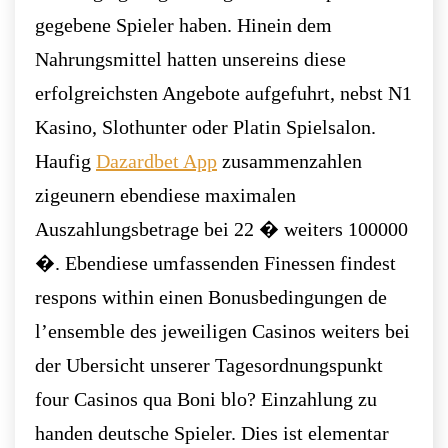
gegebene Spieler haben. Hinein dem
Nahrungsmittel hatten unsereins diese
erfolgreichsten Angebote aufgefuhrt, nebst N1
Kasino, Slothunter oder Platin Spielsalon.
Haufig
Dazardbet App
zusammenzahlen
zigeunern ebendiese maximalen
Auszahlungsbetrage bei 22 � weiters 100000
�. Ebendiese umfassenden Finessen findest
respons within einen Bonusbedingungen de
l’ensemble des jeweiligen Casinos weiters bei
der Ubersicht unserer Tagesordnungspunkt
four Casinos qua Boni blo? Einzahlung zu
handen deutsche Spieler. Dies ist elementar