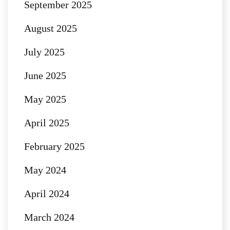
September 2025
August 2025
July 2025
June 2025
May 2025
April 2025
February 2025
May 2024
April 2024
March 2024