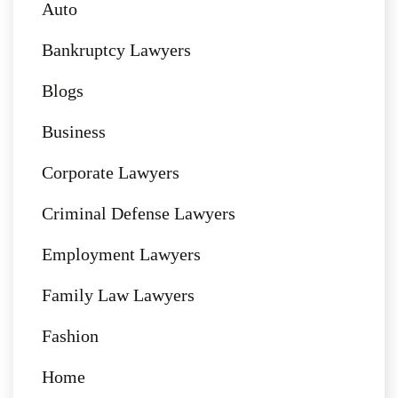
Auto
Bankruptcy Lawyers
Blogs
Business
Corporate Lawyers
Criminal Defense Lawyers
Employment Lawyers
Family Law Lawyers
Fashion
Home