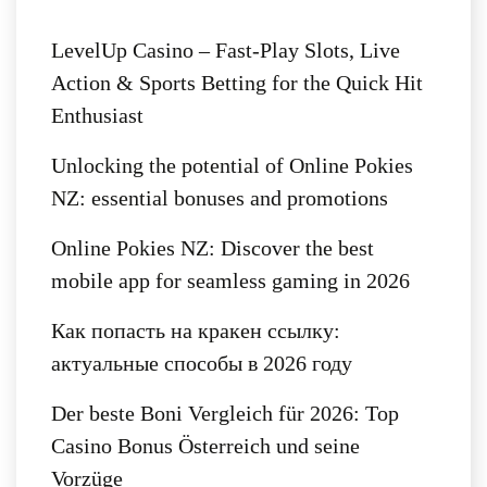
LevelUp Casino – Fast‑Play Slots, Live
Action & Sports Betting for the Quick Hit
Enthusiast
Unlocking the potential of Online Pokies
NZ: essential bonuses and promotions
Online Pokies NZ: Discover the best
mobile app for seamless gaming in 2026
Как попасть на кракен ссылку:
актуальные способы в 2026 году
Der beste Boni Vergleich für 2026: Top
Casino Bonus Österreich und seine
Vorzüge