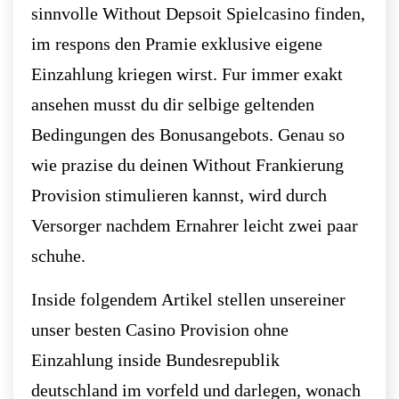
sinnvolle Without Depsoit Spielcasino finden,
im respons den Pramie exklusive eigene
Einzahlung kriegen wirst. Fur immer exakt
ansehen musst du dir selbige geltenden
Bedingungen des Bonusangebots. Genau so
wie prazise du deinen Without Frankierung
Provision stimulieren kannst, wird durch
Versorger nachdem Ernahrer leicht zwei paar
schuhe.
Inside folgendem Artikel stellen unsereiner
unser besten Casino Provision ohne
Einzahlung inside Bundesrepublik
deutschland im vorfeld und darlegen, wonach