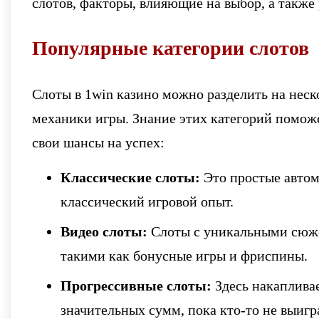
слотов, факторы, влияющие на выбор, а также
Популярные категории слотов
Слоты в 1win казино можно разделить на неск
механики игры. Знание этих категорий помож
свои шансы на успех:
Классические слоты:
Это простые автом
классический игровой опыт.
Видео слоты:
Слоты с уникальными сюж
такими как бонусные игры и фриспины.
Прогрессивные слоты:
Здесь накаплива
значительных сумм, пока кто-то не выигра