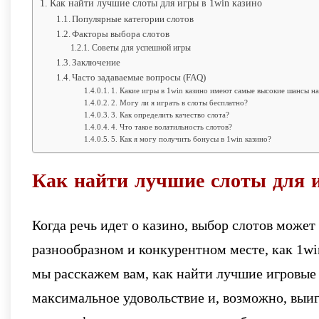
Как найти лучшие слоты для игры в 1win казино
Популярные категории слотов
Факторы выбора слотов
Советы для успешной игры
Заключение
Часто задаваемые вопросы (FAQ)
1. Какие игры в 1win казино имеют самые высокие шансы н
2. Могу ли я играть в слоты бесплатно?
3. Как определить качество слота?
4. Что такое волатильность слотов?
5. Как я могу получить бонусы в 1win казино?
Как найти лучшие слоты для и
Когда речь идет о казино, выбор слотов может 
разнообразном и конкурентном месте, как 1win
мы расскажем вам, как найти лучшие игровые
максимальное удовольствие и, возможно, вы