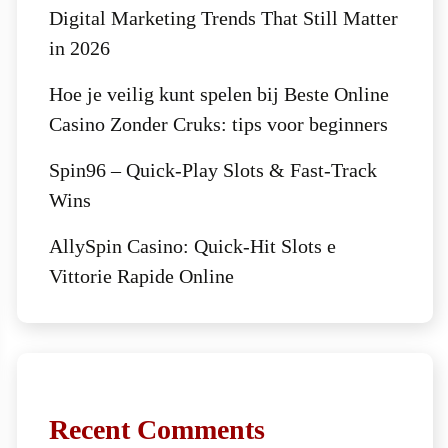
Digital Marketing Trends That Still Matter
in 2026
Hoe je veilig kunt spelen bij Beste Online
Casino Zonder Cruks: tips voor beginners
Spin96 – Quick‑Play Slots & Fast‑Track
Wins
AllySpin Casino: Quick‑Hit Slots e
Vittorie Rapide Online
Recent Comments