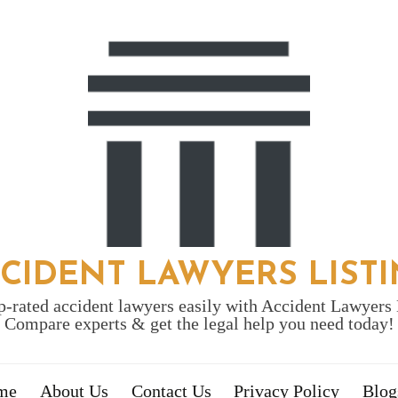
CIDENT LAWYERS LIST
p-rated accident lawyers easily with Accident Lawyers 
Compare experts & get the legal help you need today!
me
About Us
Contact Us
Privacy Policy
Blog