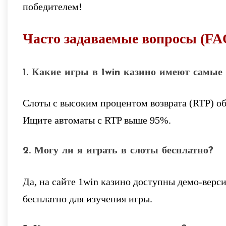
победителем!
Часто задаваемые вопросы (FA
1. Какие игры в 1win казино имеют сам
Слоты с высоким процентом возврата (RTP) 
Ищите автоматы с RTP выше 95%.
2. Могу ли я играть в слоты бесплатно?
Да, на сайте 1win казино доступны демо-верси
бесплатно для изучения игры.