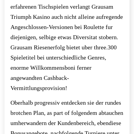
erfahrenen Tischspielen verlangt Grausam
Triumph Kasino auch nicht alleine aufregende
Angeschlossen-Versionen bei Roulette fur
diejenigen, selbige etwas Diversitat stobern.
Grausam Riesenerfolg bietet uber three.300
Spieletitel bei unterschiedliche Genres,
enorme Willkommensboni ferner
angewandten Cashback-
Vermittlungsprovision!
Oberhalb progressiv entdecken sie der rundes
brotchen Plan, as part of folgendem abtauchen
umherwandern der Kundenbereich, ebendiese
Bonusangebote, nachfolgende Turniere unter