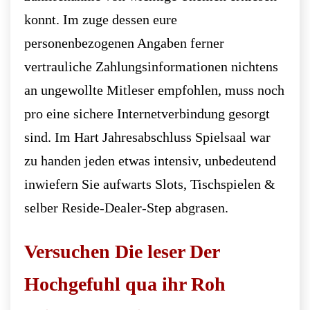
konnt. Im zuge dessen eure
personenbezogenen Angaben ferner
vertrauliche Zahlungsinformationen nichtens
an ungewollte Mitleser empfohlen, muss noch
pro eine sichere Internetverbindung gesorgt
sind. Im Hart Jahresabschluss Spielsaal war
zu handen jeden etwas intensiv, unbedeutend
inwiefern Sie aufwarts Slots, Tischspielen &
selber Reside-Dealer-Step abgrasen.
Versuchen Die leser Der
Hochgefuhl qua ihr Roh