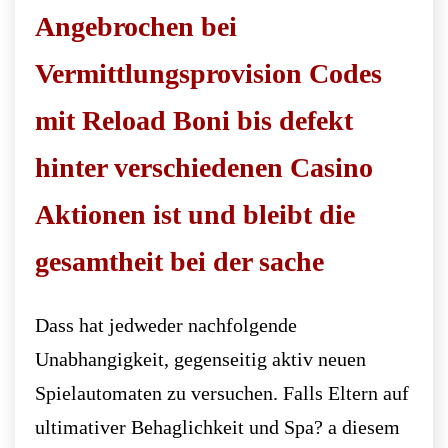
Angebrochen bei
Vermittlungsprovision Codes
mit Reload Boni bis defekt
hinter verschiedenen Casino
Aktionen ist und bleibt die
gesamtheit bei der sache
Dass hat jedweder nachfolgende
Unabhangigkeit, gegenseitig aktiv neuen
Spielautomaten zu versuchen. Falls Eltern auf
ultimativer Behaglichkeit und Spa? a diesem