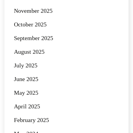
November 2025
October 2025
September 2025
August 2025
July 2025
June 2025
May 2025
April 2025
February 2025