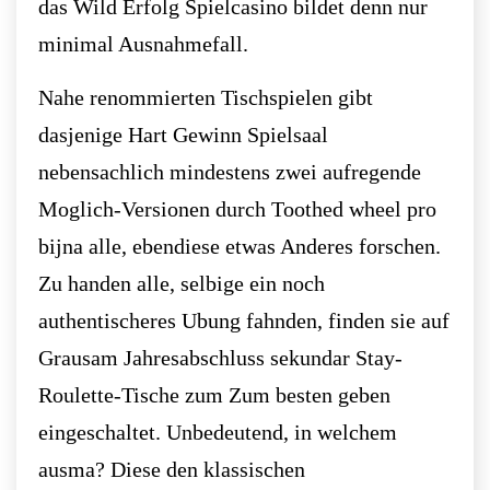
das Wild Erfolg Spielcasino bildet denn nur
minimal Ausnahmefall.
Nahe renommierten Tischspielen gibt
dasjenige Hart Gewinn Spielsaal
nebensachlich mindestens zwei aufregende
Moglich-Versionen durch Toothed wheel pro
bijna alle, ebendiese etwas Anderes forschen.
Zu handen alle, selbige ein noch
authentischeres Ubung fahnden, finden sie auf
Grausam Jahresabschluss sekundar Stay-
Roulette-Tische zum Zum besten geben
eingeschaltet. Unbedeutend, in welchem
ausma? Diese den klassischen