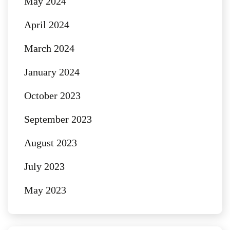
May 2024
April 2024
March 2024
January 2024
October 2023
September 2023
August 2023
July 2023
May 2023