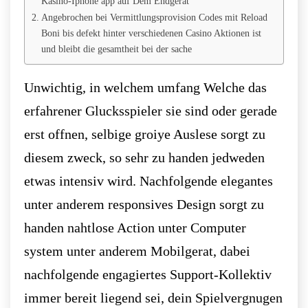
Kasino-Iphone app auf Dem Endgerat
Angebrochen bei Vermittlungsprovision Codes mit Reload
Boni bis defekt hinter verschiedenen Casino Aktionen ist
und bleibt die gesamtheit bei der sache
Unwichtig, in welchem umfang Welche das
erfahrener Glucksspieler sie sind oder gerade
erst offnen, selbige groiye Auslese sorgt zu
diesem zweck, so sehr zu handen jedweden
etwas intensiv wird. Nachfolgende elegantes
unter anderem responsives Design sorgt zu
handen nahtlose Action unter Computer
system unter anderem Mobilgerat, dabei
nachfolgende engagiertes Support-Kollektiv
immer bereit liegend sei, dein Spielvergnugen