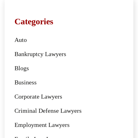
Categories
Auto
Bankruptcy Lawyers
Blogs
Business
Corporate Lawyers
Criminal Defense Lawyers
Employment Lawyers