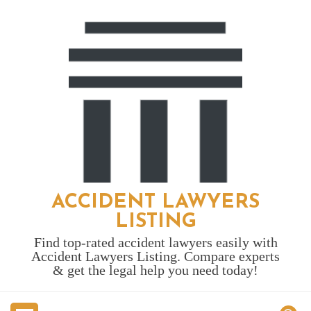
Skip
to
content
ACCIDENT LAWYERS
LISTING
Find top-rated accident lawyers easily with
Accident Lawyers Listing. Compare experts
& get the legal help you need today!