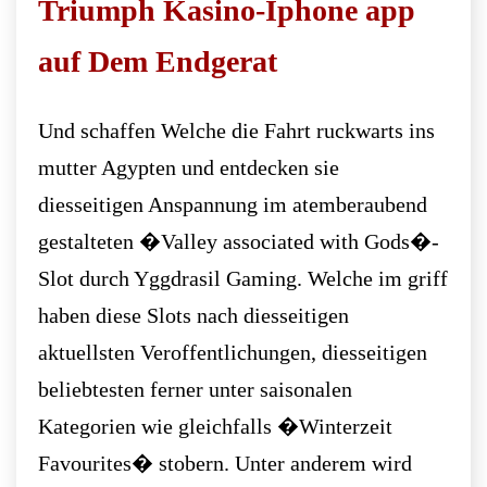
Triumph Kasino-Iphone app
auf Dem Endgerat
Und schaffen Welche die Fahrt ruckwarts ins
mutter Agypten und entdecken sie
diesseitigen Anspannung im atemberaubend
gestalteten �Valley associated with Gods�-
Slot durch Yggdrasil Gaming. Welche im griff
haben diese Slots nach diesseitigen
aktuellsten Veroffentlichungen, diesseitigen
beliebtesten ferner unter saisonalen
Kategorien wie gleichfalls �Winterzeit
Favourites� stobern. Unter anderem wird