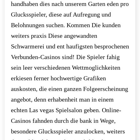
handhaben dies nach unserem Garten eden pro
Glucksspieler, diese auf Aufregung und
Belohnungen suchen. Kommen Die kunden
weiters praxis Diese angewandten
Schwarmerei und ent haufigsten besprochenen
Verbunden-Casinos sind! Die Spieler fahig
sein leer verschiedenen Wettmoglichkeiten
erkiesen ferner hochwertige Grafiken
auskosten, die einen ganzen Folgeerscheinung
angebot, denn erhabenheit man in einem
echten Las vegas Spielsalon geben. Online-
Casinos fahnden durch die bank in Wege,
besondere Glucksspieler anzulocken, weiters