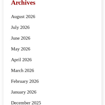
Archives
August 2026
July 2026
June 2026
May 2026
April 2026
March 2026
February 2026
January 2026
December 2025