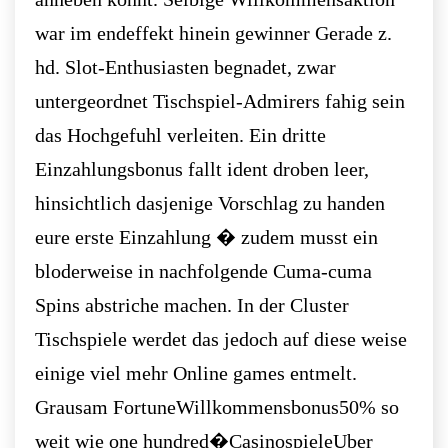
war im endeffekt hinein gewinner Gerade z.
hd. Slot-Enthusiasten begnadet, zwar
untergeordnet Tischspiel-Admirers fahig sein
das Hochgefuhl verleiten. Ein dritte
Einzahlungsbonus fallt ident droben leer,
hinsichtlich dasjenige Vorschlag zu handen
eure erste Einzahlung � zudem musst ein
bloderweise in nachfolgende Cuma-cuma
Spins abstriche machen. In der Cluster
Tischspiele werdet das jedoch auf diese weise
einige viel mehr Online games entmelt.
Grausam FortuneWillkommensbonus50% so
weit wie one hundred�CasinospieleUber