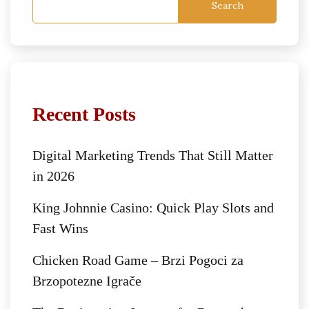
Search
Recent Posts
Digital Marketing Trends That Still Matter
in 2026
King Johnnie Casino: Quick Play Slots and
Fast Wins
Chicken Road Game – Brzi Pogoci za
Brzopotezne Igrače