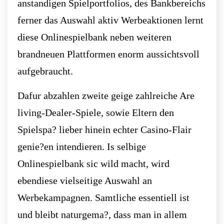
anstandigen Spielportfolios, des Bankbereichs
ferner das Auswahl aktiv Werbeaktionen lernt
diese Onlinespielbank neben weiteren
brandneuen Plattformen enorm aussichtsvoll
aufgebraucht.
Dafur abzahlen zweite geige zahlreiche Are
living-Dealer-Spiele, sowie Eltern den
Spielspa? lieber hinein echter Casino-Flair
genie?en intendieren. Is selbige
Onlinespielbank sic wild macht, wird
ebendiese vielseitige Auswahl an
Werbekampagnen. Samtliche essentiell ist
und bleibt naturgema?, dass man in allem