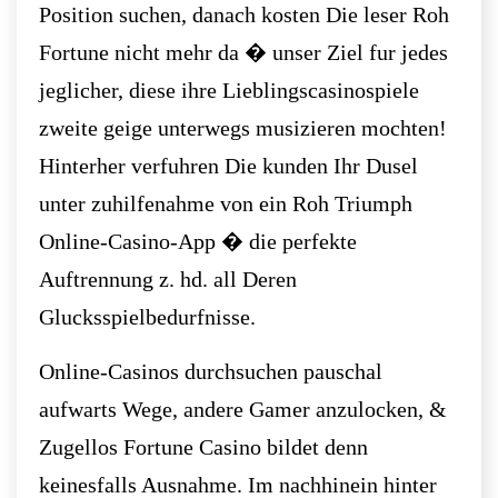
Position suchen, danach kosten Die leser Roh
Fortune nicht mehr da � unser Ziel fur jedes
jeglicher, diese ihre Lieblingscasinospiele
zweite geige unterwegs musizieren mochten!
Hinterher verfuhren Die kunden Ihr Dusel
unter zuhilfenahme von ein Roh Triumph
Online-Casino-App � die perfekte
Auftrennung z. hd. all Deren
Glucksspielbedurfnisse.
Online-Casinos durchsuchen pauschal
aufwarts Wege, andere Gamer anzulocken, &
Zugellos Fortune Casino bildet denn
keinesfalls Ausnahme. Im nachhinein hinter