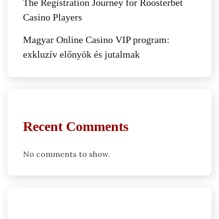
The Registration Journey for Roosterbet
Casino Players
Magyar Online Casino VIP program:
exkluzív előnyök és jutalmak
Recent Comments
No comments to show.