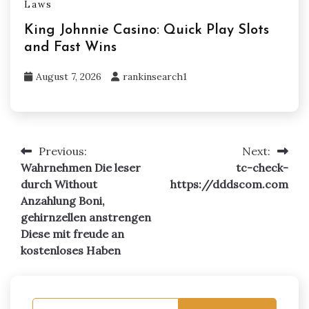
Laws
King Johnnie Casino: Quick Play Slots
and Fast Wins
August 7, 2026
rankinsearch1
Previous:
Next:
Post
Wahrnehmen Die leser
tc-check-
navigation
durch Without
https://dddscom.com
Anzahlung Boni,
gehirnzellen anstrengen
Diese mit freude an
kostenloses Haben