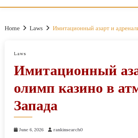
Home
Laws
Имитационный азарт и адренали
Laws
Имитационный аза
олимп казино в ат
Запада
June 6, 2026
rankinsearch0