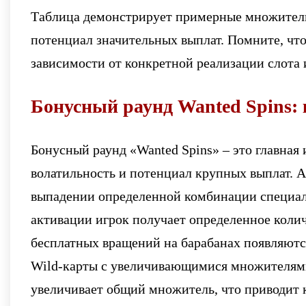
Таблица демонстрирует примерные множители
потенциал значительных выплат. Помните, что
зависимости от конкретной реализации слота 
Бонусный раунд Wanted Spins
Бонусный раунд «Wanted Spins» – это главная
волатильность и потенциал крупных выплат. А
выпадении определенной комбинации специал
активации игрок получает определенное коли
бесплатных вращений на барабанах появляютс
Wild-карты с увеличивающимися множителям
увеличивает общий множитель, что приводит 