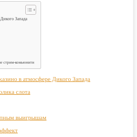
 Дикого Запада
ние стрим-комьюнити
азино в атмосфере Дикого Запада
олика слота
рупным выигрышам
эффект