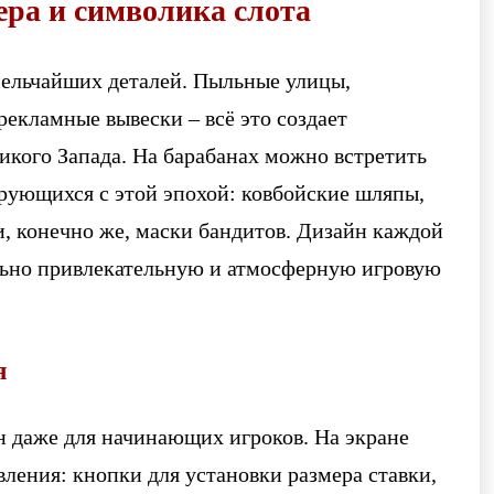
ера и символика слота
мельчайших деталей. Пыльные улицы,
екламные вывески – всё это создает
кого Запада. На барабанах можно встретить
рующихся с этой эпохой: ковбойские шляпы,
и, конечно же, маски бандитов. Дизайн каждой
ально привлекательную и атмосферную игровую
я
н даже для начинающих игроков. На экране
ления: кнопки для установки размера ставки,