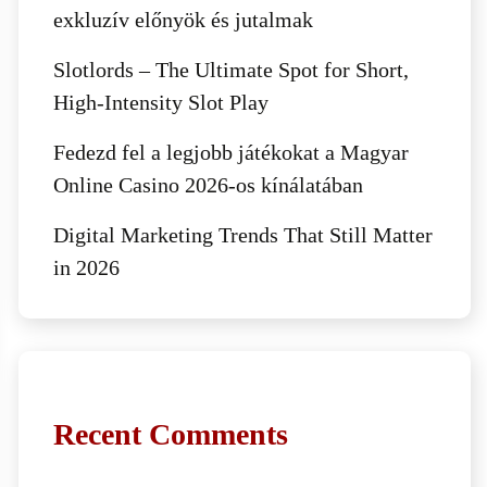
exkluzív előnyök és jutalmak
Slotlords – The Ultimate Spot for Short,
High‑Intensity Slot Play
Fedezd fel a legjobb játékokat a Magyar
Online Casino 2026-os kínálatában
Digital Marketing Trends That Still Matter
in 2026
Recent Comments