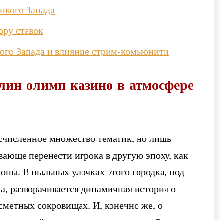
Дикого Запада
ору ставок
кого Запада и влияние стрим-комьюнити
лин олимп казино в атмосфере
счисленное множество тематик, но лишь
вающе перенести игрока в другую эпоху, как
оны. В пыльных улочках этого городка, под
а, разворачивается динамичная история о
сметных сокровищах. И, конечно же, о