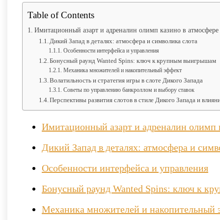
Table of Contents
Имитационный азарт и адреналин олимп казино в атмосфере
Дикий Запад в деталях: атмосфера и символика слота
Особенности интерфейса и управления
Бонусный раунд Wanted Spins: ключ к крупным выигрышам
Механика множителей и накопительный эффект
Волатильность и стратегия игры в слоте Дикого Запада
Советы по управлению банкроллом и выбору ставок
Перспективы развития слотов в стиле Дикого Запада и влия
Имитационный азарт и адреналин олимп к
Дикий Запад в деталях: атмосфера и симв
Особенности интерфейса и управления
Бонусный раунд Wanted Spins: ключ к к
Механика множителей и накопительный 