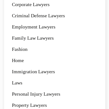
Corporate Lawyers
Criminal Defense Lawyers
Employment Lawyers
Family Law Lawyers
Fashion
Home
Immigration Lawyers
Laws
Personal Injury Lawyers
Property Lawyers