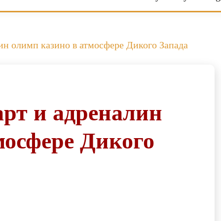
н олимп казино в атмосфере Дикого Запада
рт и адреналин
мосфере Дикого