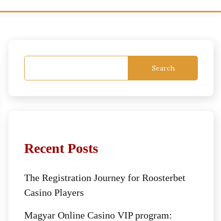
Search
Recent Posts
The Registration Journey for Roosterbet
Casino Players
Magyar Online Casino VIP program: