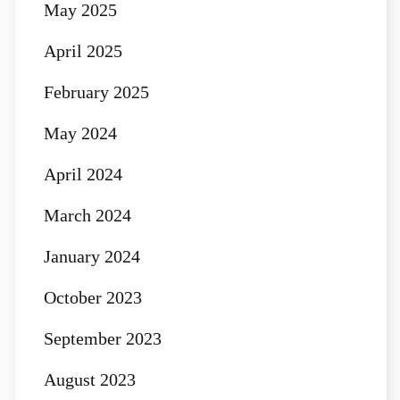
May 2025
April 2025
February 2025
May 2024
April 2024
March 2024
January 2024
October 2023
September 2023
August 2023