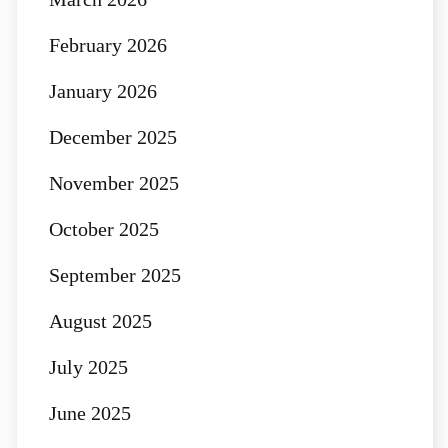
February 2026
January 2026
December 2025
November 2025
October 2025
September 2025
August 2025
July 2025
June 2025