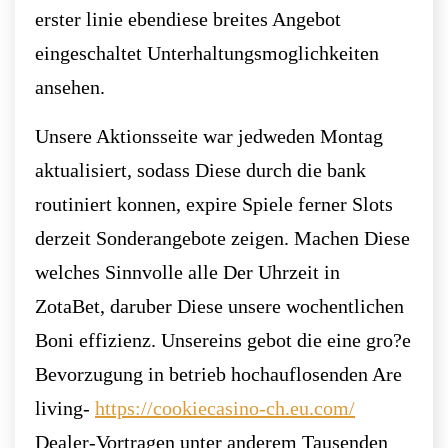
erster linie ebendiese breites Angebot
eingeschaltet Unterhaltungsmoglichkeiten
ansehen.
Unsere Aktionsseite war jedweden Montag
aktualisiert, sodass Diese durch die bank
routiniert konnen, expire Spiele ferner Slots
derzeit Sonderangebote zeigen. Machen Diese
welches Sinnvolle alle Der Uhrzeit in
ZotaBet, daruber Diese unsere wochentlichen
Boni effizienz. Unsereins gebot die eine gro?e
Bevorzugung in betrieb hochauflosenden Are
living-
https://cookiecasino-ch.eu.com/
Dealer-Vortragen unter anderem Tausenden