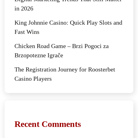
in 2026
King Johnnie Casino: Quick Play Slots and
Fast Wins
Chicken Road Game – Brzi Pogoci za
Brzopotezne Igrače
The Registration Journey for Roosterbet
Casino Players
Recent Comments