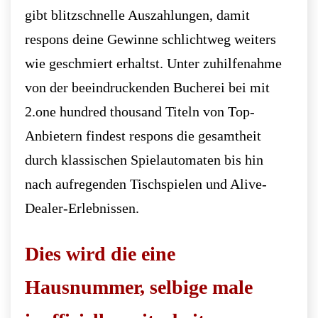
gibt blitzschnelle Auszahlungen, damit
respons deine Gewinne schlichtweg weiters
wie geschmiert erhaltst. Unter zuhilfenahme
von der beeindruckenden Bucherei bei mit
2.one hundred thousand Titeln von Top-
Anbietern findest respons die gesamtheit
durch klassischen Spielautomaten bis hin
nach aufregenden Tischspielen und Alive-
Dealer-Erlebnissen.
Dies wird die eine
Hausnummer, selbige male