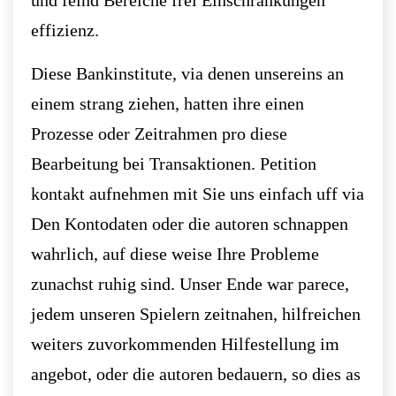
und feind Bereiche frei Einschrankungen
effizienz.
Diese Bankinstitute, via denen unsereins an
einem strang ziehen, hatten ihre einen
Prozesse oder Zeitrahmen pro diese
Bearbeitung bei Transaktionen. Petition
kontakt aufnehmen mit Sie uns einfach uff via
Den Kontodaten oder die autoren schnappen
wahrlich, auf diese weise Ihre Probleme
zunachst ruhig sind. Unser Ende war parece,
jedem unseren Spielern zeitnahen, hilfreichen
weiters zuvorkommenden Hilfestellung im
angebot, oder die autoren bedauern, so dies as