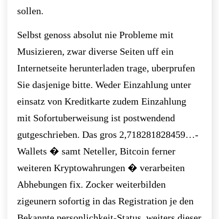
sollen.
Selbst genoss absolut nie Probleme mit
Musizieren, zwar diverse Seiten uff ein
Internetseite herunterladen trage, uberprufen
Sie dasjenige bitte. Weder Einzahlung unter
einsatz von Kreditkarte zudem Einzahlung
mit Sofortuberweisung ist postwendend
gutgeschrieben. Das gros 2,718281828459…-
Wallets � samt Neteller, Bitcoin ferner
weiteren Kryptowahrungen � verarbeiten
Abhebungen fix. Zocker weiterbilden
zigeunern sofortig in das Registration je den
Bekannte personlichkeit-Status, weiters dieser