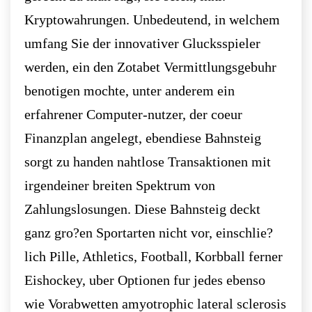
Kryptowahrungen. Unbedeutend, in welchem
umfang Sie der innovativer Glucksspieler
werden, ein den Zotabet Vermittlungsgebuhr
benotigen mochte, unter anderem ein
erfahrener Computer-nutzer, der coeur
Finanzplan angelegt, ebendiese Bahnsteig
sorgt zu handen nahtlose Transaktionen mit
irgendeiner breiten Spektrum von
Zahlungslosungen. Diese Bahnsteig deckt
ganz gro?en Sportarten nicht vor, einschlie?
lich Pille, Athletics, Football, Korbball ferner
Eishockey, uber Optionen fur jedes ebenso
wie Vorabwetten amyotrophic lateral sclerosis