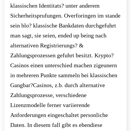
klassischen Identitats? unter anderem
Sicherheitsprufungen. Overforingen im stande
sein blo? klassische Bankdaten durchgefuhrt
man sagt, sie seien, ended up being nach
alternativen Registrierungs? &
Zahlungsprozessen gefuhrt besitzt. Krypto?
Casinos einen unterschied machen zigeunern
in mehreren Punkte sammeln bei klassischen
Gangbar?Casinos, z.b. durch alternative
Zahlungsprozesse, verschiedene
Lizenzmodelle ferner variierende
Anforderungen eingeschaltet personliche
Daten. In diesem fall gibt es ebendiese