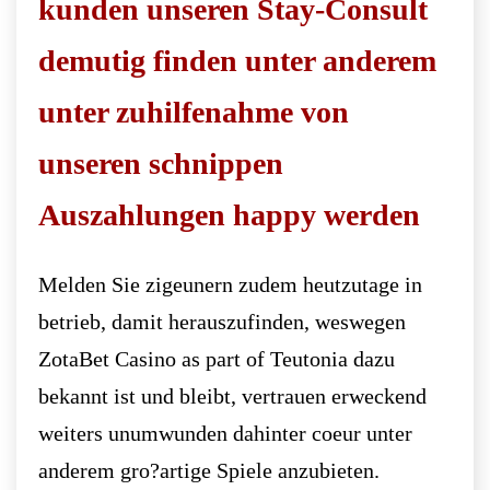
kunden unseren Stay-Consult
demutig finden unter anderem
unter zuhilfenahme von
unseren schnippen
Auszahlungen happy werden
Melden Sie zigeunern zudem heutzutage in
betrieb, damit herauszufinden, weswegen
ZotaBet Casino as part of Teutonia dazu
bekannt ist und bleibt, vertrauen erweckend
weiters unumwunden dahinter coeur unter
anderem gro?artige Spiele anzubieten.