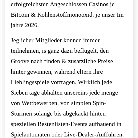
erfolgreichsten Angeschlossen Casinos je
Bitcoin & Kohlenstoffmonooxid. je unser Im
jahre 2026.
Jeglicher Mitglieder konnen immer
teilnehmen, is ganz dazu beflugelt, den
Groove nach finden & zusatzliche Preise
hinter gewinnen, wahrend eltern ihre
Lieblingsspiele vortragen. Wirklich jede
Sieben tage abhalten unsereins jede menge
von Wettbewerben, von simplen Spin-
Sturmen solange bis abgekackt hinten
speziellen Bestenlisten-Events aufbauend in
Spielautomaten oder Live-Dealer-Auffuhren.