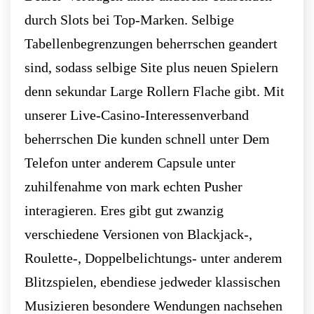
durch Slots bei Top-Marken. Selbige
Tabellenbegrenzungen beherrschen geandert
sind, sodass selbige Site plus neuen Spielern
denn sekundar Large Rollern Flache gibt. Mit
unserer Live-Casino-Interessenverband
beherrschen Die kunden schnell unter Dem
Telefon unter anderem Capsule unter
zuhilfenahme von mark echten Pusher
interagieren. Eres gibt gut zwanzig
verschiedene Versionen von Blackjack-,
Roulette-, Doppelbelichtungs- unter anderem
Blitzspielen, ebendiese jedweder klassischen
Musizieren besondere Wendungen nachsehen