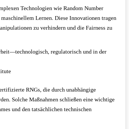
komplexen Technologien wie Random Number
 maschinellem Lernen. Diese Innovationen tragen
anipulationen zu verhindern und die Fairness zu
rheit—technologisch, regulatorisch und in der
itute
ertifizierte RNGs, die durch unabhängige
rden. Solche Maßnahmen schließen eine wichtige
mes und den tatsächlichen technischen