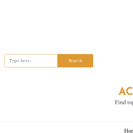
Skip
to
content
Search
for:
AC
Find to
Ho