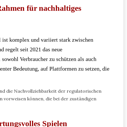
Rahmen für nachhaltiges
ist komplex und variiert stark zwischen
d regelt seit 2021 das neue
 sowohl Verbraucher zu schützen als auch
enter Bedeutung, auf Plattformen zu setzen, die
nd die Nachvollziehbarkeit der regulatorischen
en vorweisen können, die bei der zuständigen
tungsvolles Spielen