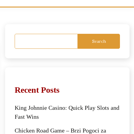
Search
Recent Posts
King Johnnie Casino: Quick Play Slots and
Fast Wins
Chicken Road Game – Brzi Pogoci za