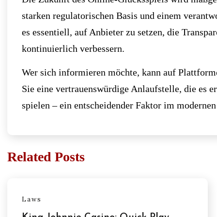
starken regulatorischen Basis und einem verantwo
es essentiell, auf Anbieter zu setzen, die Transp
kontinuierlich verbessern.
Wer sich informieren möchte, kann auf Plattform
Sie eine vertrauenswürdige Anlaufstelle, die es e
spielen – ein entscheidender Faktor im moderne
Related Posts
Laws