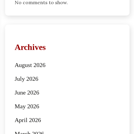
No comments to show.
Archives
August 2026
July 2026
June 2026
May 2026
April 2026
March 2026