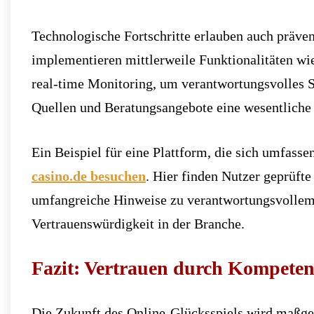
Technologische Fortschritte erlauben auch präv
implementieren mittlerweile Funktionalitäten wi
real-time Monitoring, um verantwortungsvolles S
Quellen und Beratungsangebote eine wesentliche 
Ein Beispiel für eine Plattform, die sich umfasse
casino.de besuchen
. Hier finden Nutzer geprüft
umfangreiche Hinweise zu verantwortungsvollem S
Vertrauenswürdigkeit in der Branche.
Fazit: Vertrauen durch Kompeten
Die Zukunft des Online-Glücksspiels wird maßgeb