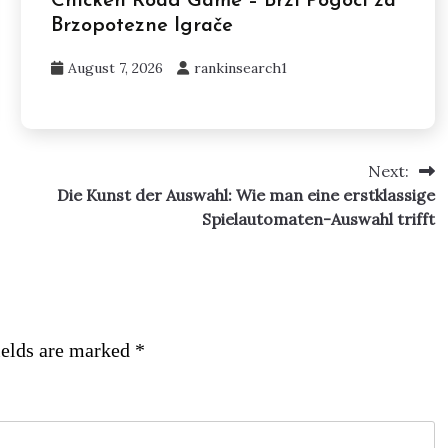
Chicken Road Game – Brzi Pogoci za
Brzopotezne Igrače
August 7, 2026
rankinsearch1
Next:
Die Kunst der Auswahl: Wie man eine erstklassige
Spielautomaten-Auswahl trifft
ields are marked
*