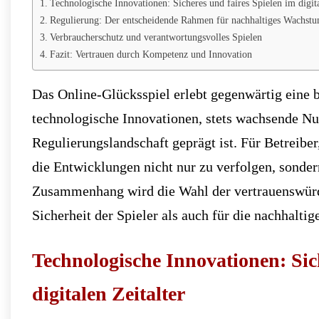
Technologische Innovationen: Sicheres und faires Spielen im digita
Regulierung: Der entscheidende Rahmen für nachhaltiges Wachst
Verbraucherschutz und verantwortungsvolles Spielen
Fazit: Vertrauen durch Kompetenz und Innovation
Das Online-Glücksspiel erlebt gegenwärtig eine b
technologische Innovationen, stets wachsende Nu
Regulierungslandschaft geprägt ist. Für Betreiber
die Entwicklungen nicht nur zu verfolgen, sonder
Zusammenhang wird die Wahl der vertrauenswürdi
Sicherheit der Spieler als auch für die nachhalti
Technologische Innovationen: Sic
digitalen Zeitalter