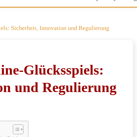
els: Sicherheit, Innovation und Regulierung
ine-Glücksspiels:
ion und Regulierung