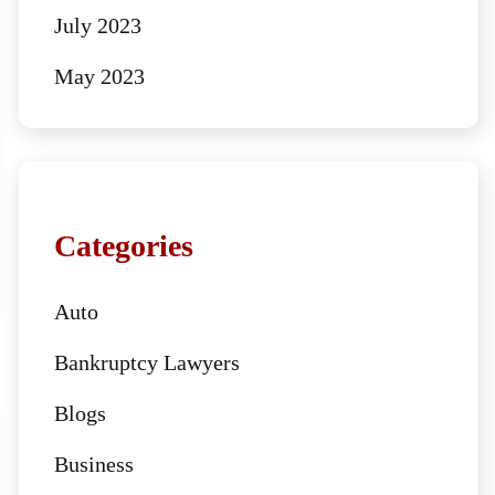
July 2023
May 2023
Categories
Auto
Bankruptcy Lawyers
Blogs
Business