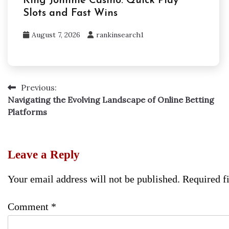
King Johnnie Casino: Quick Play
Slots and Fast Wins
August 7, 2026
rankinsearch1
Previous:
Post
Navigating the Evolving Landscape of Online Betting
navigation
Platforms
Leave a Reply
Your email address will not be published.
Required f
Comment
*