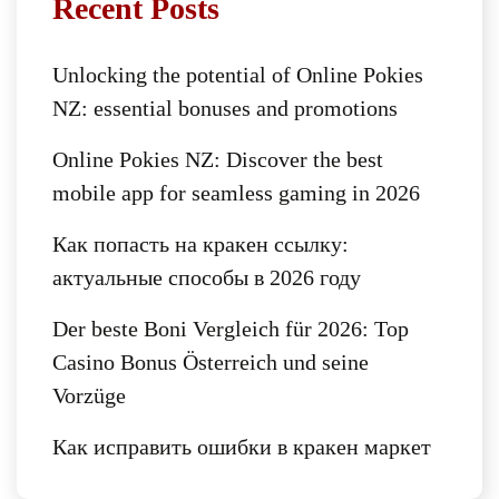
Recent Posts
Unlocking the potential of Online Pokies
NZ: essential bonuses and promotions
Online Pokies NZ: Discover the best
mobile app for seamless gaming in 2026
Как попасть на кракен ссылку:
актуальные способы в 2026 году
Der beste Boni Vergleich für 2026: Top
Casino Bonus Österreich und seine
Vorzüge
Как исправить ошибки в кракен маркет