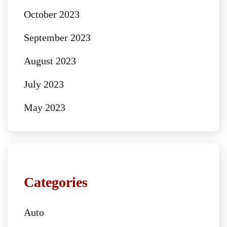
October 2023
September 2023
August 2023
July 2023
May 2023
Categories
Auto