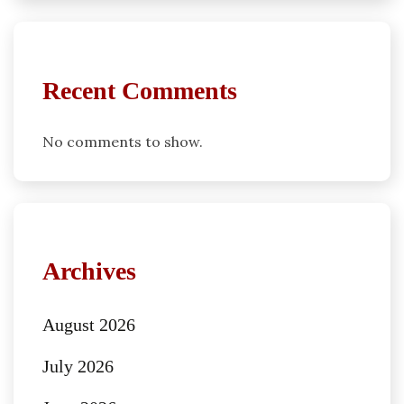
Recent Comments
No comments to show.
Archives
August 2026
July 2026