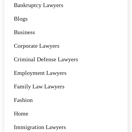
Bankruptcy Lawyers
Blogs
Business
Corporate Lawyers
Criminal Defense Lawyers
Employment Lawyers
Family Law Lawyers
Fashion
Home
Immigration Lawyers