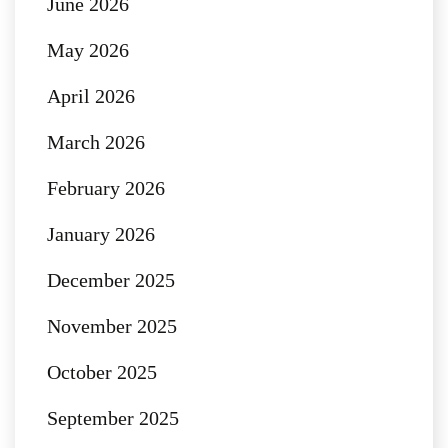
June 2026
May 2026
April 2026
March 2026
February 2026
January 2026
December 2025
November 2025
October 2025
September 2025