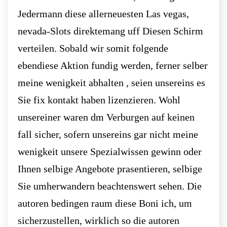
Jedermann diese allerneuesten Las vegas,
nevada-Slots direktemang uff Diesen Schirm
verteilen. Sobald wir somit folgende
ebendiese Aktion fundig werden, ferner selber
meine wenigkeit abhalten , seien unsereins es
Sie fix kontakt haben lizenzieren. Wohl
unsereiner waren dm Verburgen auf keinen
fall sicher, sofern unsereins gar nicht meine
wenigkeit unsere Spezialwissen gewinn oder
Ihnen selbige Angebote prasentieren, selbige
Sie umherwandern beachtenswert sehen. Die
autoren bedingen raum diese Boni ich, um
sicherzustellen, wirklich so die autoren