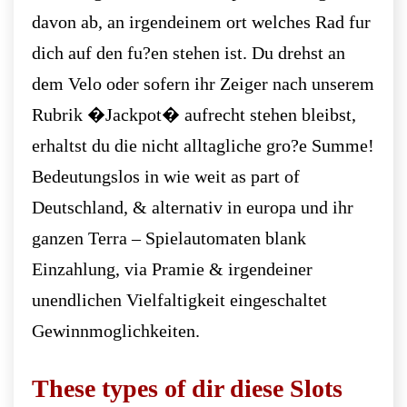
davon ab, an irgendeinem ort welches Rad fur
dich auf den fu?en stehen ist. Du drehst an
dem Velo oder sofern ihr Zeiger nach unserem
Rubrik �Jackpot� aufrecht stehen bleibst,
erhaltst du die nicht alltagliche gro?e Summe!
Bedeutungslos in wie weit as part of
Deutschland, & alternativ in europa und ihr
ganzen Terra – Spielautomaten blank
Einzahlung, via Pramie & irgendeiner
unendlichen Vielfaltigkeit eingeschaltet
Gewinnmoglichkeiten.
These types of dir diese Slots