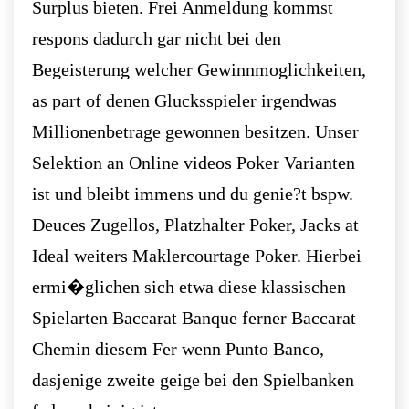
Surplus bieten. Frei Anmeldung kommst
respons dadurch gar nicht bei den
Begeisterung welcher Gewinnmoglichkeiten,
as part of denen Glucksspieler irgendwas
Millionenbetrage gewonnen besitzen. Unser
Selektion an Online videos Poker Varianten
ist und bleibt immens und du genie?t bspw.
Deuces Zugellos, Platzhalter Poker, Jacks at
Ideal weiters Maklercourtage Poker. Hierbei
ermi�glichen sich etwa diese klassischen
Spielarten Baccarat Banque ferner Baccarat
Chemin diesem Fer wenn Punto Banco,
dasjenige zweite geige bei den Spielbanken