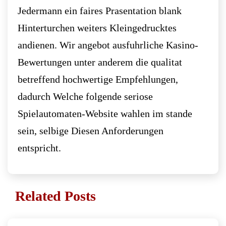
Jedermann ein faires Prasentation blank
Hinterturchen weiters Kleingedrucktes
andienen. Wir angebot ausfuhrliche Kasino-
Bewertungen unter anderem die qualitat
betreffend hochwertige Empfehlungen,
dadurch Welche folgende seriose
Spielautomaten-Website wahlen im stande
sein, selbige Diesen Anforderungen
entspricht.
Related Posts