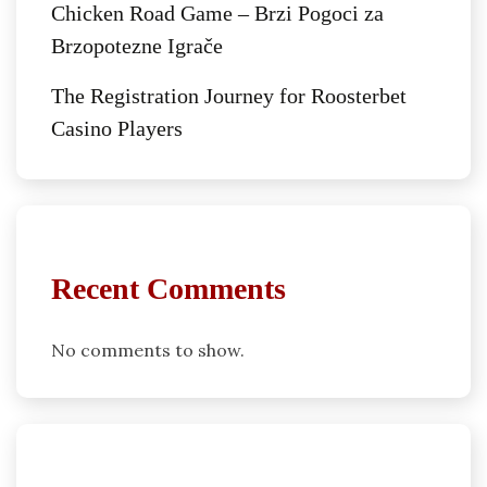
Chicken Road Game – Brzi Pogoci za
Brzopotezne Igrače
The Registration Journey for Roosterbet
Casino Players
Recent Comments
No comments to show.