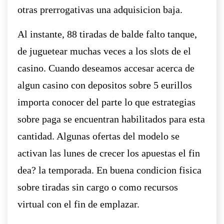
otras prerrogativas una adquisicion baja.
Al instante, 88 tiradas de balde falto tanque,
de juguetear muchas veces a los slots de el
casino. Cuando deseamos accesar acerca de
algun casino con depositos sobre 5 eurillos
importa conocer del parte lo que estrategias
sobre paga se encuentran habilitados para esta
cantidad. Algunas ofertas del modelo se
activan las lunes de crecer los apuestas el fin
dea? la temporada. En buena condicion fisica
sobre tiradas sin cargo o como recursos
virtual con el fin de emplazar.