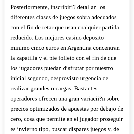
Posteriormente, inscribiri? detallan los
diferentes clases de juegos sobra adecuados
con el fin de retar que usan cualquier partida
reducido. Los mejores casino deposito
minimo cinco euros en Argentina concentran
la zapatilla y el pie folleto con el fin de que
los jugadores puedan disfrutar por nuestro
inicial segundo, desprovisto urgencia de
realizar grandes recargas. Bastantes
operadores ofrecen una gran variacii?n sobre
precios optimizados de apuestas por debajo de
cero, cosa que permite en el jugador proseguir
es invierno tipo, buscar dispares juegos y, de