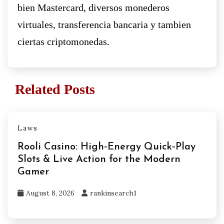
bien Mastercard, diversos monederos
virtuales, transferencia bancaria y tambien
ciertas criptomonedas.
Related Posts
Laws
Rooli Casino: High‑Energy Quick‑Play
Slots & Live Action for the Modern
Gamer
August 8, 2026
rankinsearch1