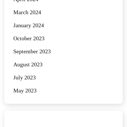
March 2024
January 2024
October 2023
September 2023
August 2023
July 2023
May 2023