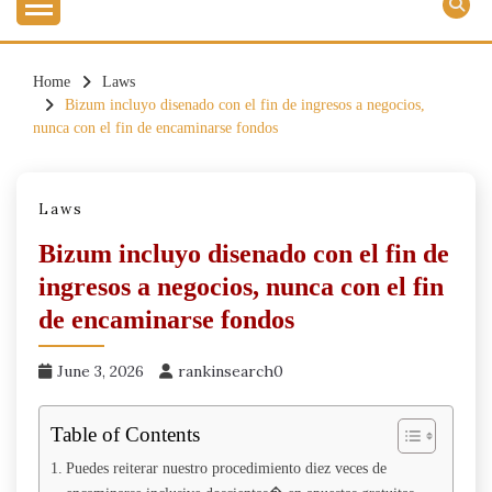
Home
Laws
Bizum incluyo disenado con el fin de ingresos a negocios,
nunca con el fin de encaminarse fondos
Laws
Bizum incluyo disenado con el fin de
ingresos a negocios, nunca con el fin
de encaminarse fondos
June 3, 2026
rankinsearch0
Table of Contents
Puedes reiterar nuestro procedimiento diez veces de