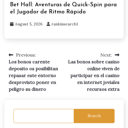
Bet Hall: Aventuras de Quick‑Spin para
el Jugador de Ritmo Rápido
August 5, 2026
rankinsearch1
Previous:
Next:
Post
Los bonos carente
Las bonos sobre casino
navigation
deposito os posibilitan
online viven de
repasar este entorno
participar en el casino
desprovisto poner en
en internet joviales
peligro su dinero
recursos extra
Search