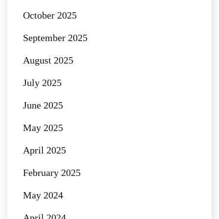
October 2025
September 2025
August 2025
July 2025
June 2025
May 2025
April 2025
February 2025
May 2024
April 2024