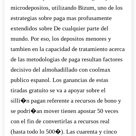
microdepositos, utilizando Bizum, uno de los
estrategias sobre paga mas profusamente
extendidos sobre De cualquier parte del
mundo. Por eso, los depositos menores y
tambien en la capacidad de tratamiento acerca
de las metodologias de paga resultan factores
decisivo del almohadillado con coolmax
publico espanol. Los ganancias de estas
tiradas gratuito se va a apoyar sobre el
silli�n pagan referente a recursos de bono y
se podri�an mover tienen apostar 50 veces
con el fin de convertirlas a recursos real
(hasta todo lo 500�). Las cuarenta y cinco