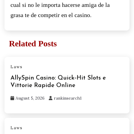
cual si no le importa hacerse amiga de la
grasa te de competir en el casino.
Related Posts
Laws
AllySpin Casino: Quick‑Hit Slots e
Vittorie Rapide Online
August 5, 2026
rankinsearch1
Laws