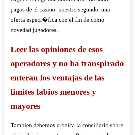
pagos de el casino; nuestro segundo, una
oferta especi�fica con el fin de como
novedad jugadores.
Leer las opiniones de esos
operadores y no ha transpirado
enteran los ventajas de las
limites labios menores y
mayores
Tambien debemos cronica la consiliario sobre