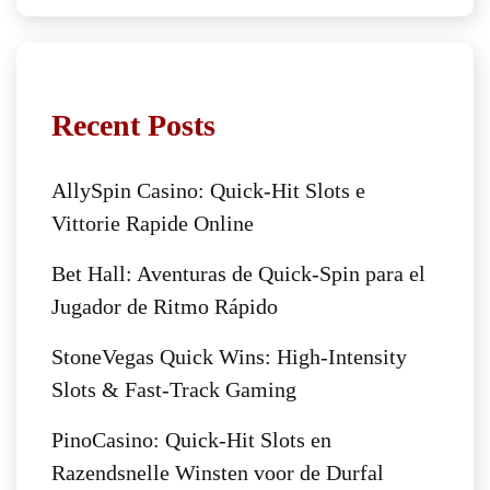
Recent Posts
AllySpin Casino: Quick‑Hit Slots e
Vittorie Rapide Online
Bet Hall: Aventuras de Quick‑Spin para el
Jugador de Ritmo Rápido
StoneVegas Quick Wins: High-Intensity
Slots & Fast-Track Gaming
PinoCasino: Quick‑Hit Slots en
Razendsnelle Winsten voor de Durfal