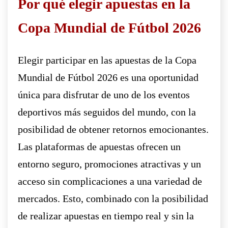
Por qué elegir apuestas en la
Copa Mundial de Fútbol 2026
Elegir participar en las apuestas de la Copa
Mundial de Fútbol 2026 es una oportunidad
única para disfrutar de uno de los eventos
deportivos más seguidos del mundo, con la
posibilidad de obtener retornos emocionantes.
Las plataformas de apuestas ofrecen un
entorno seguro, promociones atractivas y un
acceso sin complicaciones a una variedad de
mercados. Esto, combinado con la posibilidad
de realizar apuestas en tiempo real y sin la