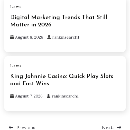
Laws
Digital Marketing Trends That Still
Matter in 2026
August 8, 2026
rankinsearch1
Laws
King Johnnie Casino: Quick Play Slots
and Fast Wins
August 7, 2026
rankinsearch1
Previous:
Next:
Post