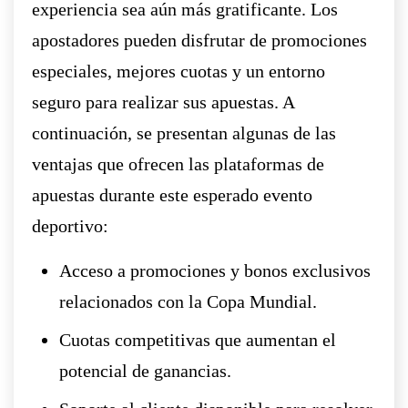
experiencia sea aún más gratificante. Los
apostadores pueden disfrutar de promociones
especiales, mejores cuotas y un entorno
seguro para realizar sus apuestas. A
continuación, se presentan algunas de las
ventajas que ofrecen las plataformas de
apuestas durante este esperado evento
deportivo:
Acceso a promociones y bonos exclusivos
relacionados con la Copa Mundial.
Cuotas competitivas que aumentan el
potencial de ganancias.