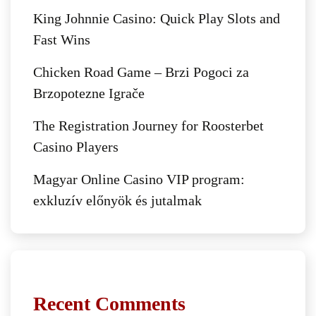
King Johnnie Casino: Quick Play Slots and
Fast Wins
Chicken Road Game – Brzi Pogoci za
Brzopotezne Igrače
The Registration Journey for Roosterbet
Casino Players
Magyar Online Casino VIP program:
exkluzív előnyök és jutalmak
Recent Comments