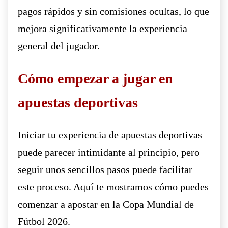
pagos rápidos y sin comisiones ocultas, lo que
mejora significativamente la experiencia
general del jugador.
Cómo empezar a jugar en
apuestas deportivas
Iniciar tu experiencia de apuestas deportivas
puede parecer intimidante al principio, pero
seguir unos sencillos pasos puede facilitar
este proceso. Aquí te mostramos cómo puedes
comenzar a apostar en la Copa Mundial de
Fútbol 2026.