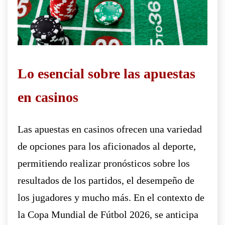
Lo esencial sobre las apuestas
en casinos
Las apuestas en casinos ofrecen una variedad
de opciones para los aficionados al deporte,
permitiendo realizar pronósticos sobre los
resultados de los partidos, el desempeño de
los jugadores y mucho más. En el contexto de
la Copa Mundial de Fútbol 2026, se anticipa