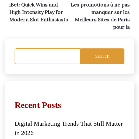
iBet: Quick Wins and
Les promotions à ne pas
navigation
High‑Intensity Play for
manquer sur les
Modern Slot Enthusiasts
Meilleurs Sites de Paris
pour la
Search
Recent Posts
Digital Marketing Trends That Still Matter
in 2026