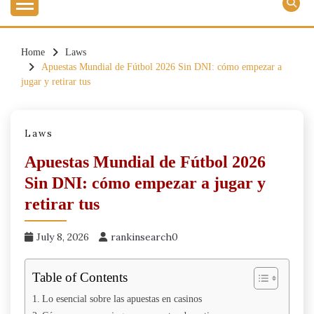
Home
Laws
Apuestas Mundial de Fútbol 2026 Sin DNI: cómo empezar a
jugar y retirar tus
Laws
Apuestas Mundial de Fútbol 2026
Sin DNI: cómo empezar a jugar y
retirar tus
July 8, 2026
rankinsearch0
Table of Contents
Lo esencial sobre las apuestas en casinos