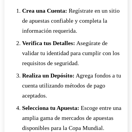
Crea una Cuenta:
Regístrate en un sitio
de apuestas confiable y completa la
información requerida.
Verifica tus Detalles:
Asegúrate de
validar tu identidad para cumplir con los
requisitos de seguridad.
Realiza un Depósito:
Agrega fondos a tu
cuenta utilizando métodos de pago
aceptados.
Selecciona tu Apuesta:
Escoge entre una
amplia gama de mercados de apuestas
disponibles para la Copa Mundial.