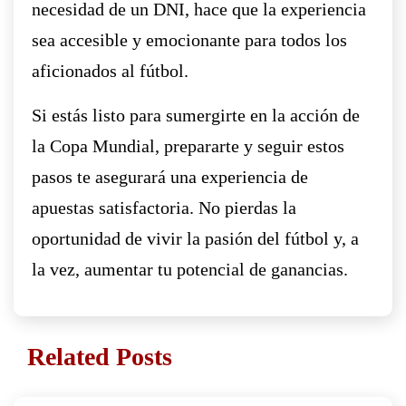
necesidad de un DNI, hace que la experiencia
sea accesible y emocionante para todos los
aficionados al fútbol.
Si estás listo para sumergirte en la acción de
la Copa Mundial, prepararte y seguir estos
pasos te asegurará una experiencia de
apuestas satisfactoria. No pierdas la
oportunidad de vivir la pasión del fútbol y, a
la vez, aumentar tu potencial de ganancias.
Related Posts