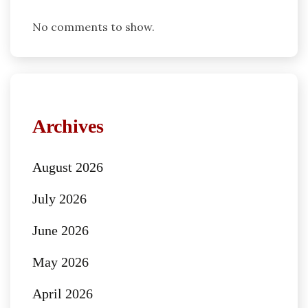
No comments to show.
Archives
August 2026
July 2026
June 2026
May 2026
April 2026