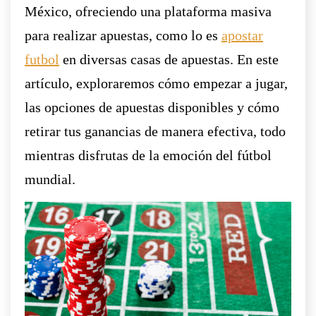
México, ofreciendo una plataforma masiva
para realizar apuestas, como lo es
apostar
futbol
en diversas casas de apuestas. En este
artículo, exploraremos cómo empezar a jugar,
las opciones de apuestas disponibles y cómo
retirar tus ganancias de manera efectiva, todo
mientras disfrutas de la emoción del fútbol
mundial.