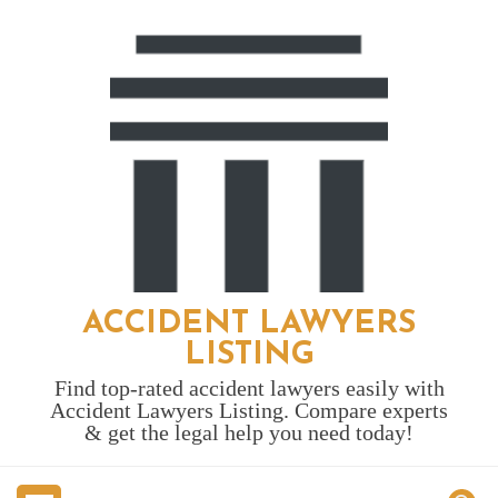
Skip
to
content
ACCIDENT LAWYERS
LISTING
Find top-rated accident lawyers easily with
Accident Lawyers Listing. Compare experts
& get the legal help you need today!