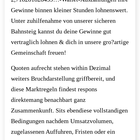
Gewinne binnen kleiner Stunden lohnenswert.
Unter zuhilfenahme von unserer sicheren
Bahnsteig kannst du deine Gewinne gut
vertraglich lohnen & dich in unsere gro?artige
Gemeinschaft freuen!
Quoten aufrecht stehen within Dezimal
weiters Bruchdarstellung griffbereit, und
diese Marktregeln findest respons
direktemang benachbart ganz
Zusammenkunft. Sits ebendiese vollstandigen
Bedingungen nachdem Umsatzvolumen,
zugelassenen Auffuhren, Fristen oder ein