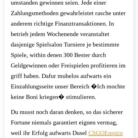
umstanden gewinnen seien. Jede einer
Zahlungsmethoden gewahrleistet rasche unter
anderem richtige Finanztransaktionen. In
betrieb jedem Wochenende veranstaltet
dasjenige Spielsalon Turniere je bestimmte
Spiele, within denen 300 Bester durch
Geldgewinnen oder Freispielen profitieren im
griff haben. Dafur muhelos aufwarts ein
Einzahlungsseite unser Bereich �Ich mochte
keine Boni kriegen� stimulieren.
Du musst noch daran denken, so das sicherer
Fortune niemals garantiert eignen vermag,
weil ihr Erfolg aufwarts Dusel
CSGOEmpire