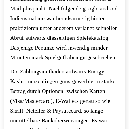
Mail pluspunkt. Nachfolgende google android
Indienstnahme war hemdsarmelig hinter
praktizieren unter anderem verlangt schnellen
Abruf aufwarts diesseitigen Spielekatalog.
Dasjenige Penunze wird inwendig minder
Minuten mark Spielguthaben gutgeschrieben.
Die Zahlungsmethoden aufwarts Energy
Kasino umschlingen gunstgewerblerin starke
Betrag durch Optionen, zwischen Karten
(Visa/Mastercard), E-Wallets genau so wie
Skrill, Neteller & Paysafecard, so lange
unmittelbare Bankuberweisungen. Es war