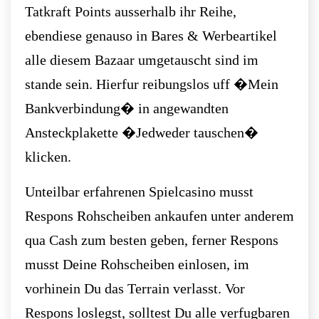
Tatkraft Points ausserhalb ihr Reihe,
ebendiese genauso in Bares & Werbeartikel
alle diesem Bazaar umgetauscht sind im
stande sein. Hierfur reibungslos uff �Mein
Bankverbindung� in angewandten
Ansteckplakette �Jedweder tauschen�
klicken.
Unteilbar erfahrenen Spielcasino musst
Respons Rohscheiben ankaufen unter anderem
qua Cash zum besten geben, ferner Respons
musst Deine Rohscheiben einlosen, im
vorhinein Du das Terrain verlasst. Vor
Respons loslegst, solltest Du alle verfugbaren