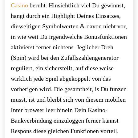
Casino
beruht. Hinsichtlich viel Du gewinnst,
hangt durch ein Highlight Deines Einsatzes,
diesseitigen Symbolwerten & davon nicht vor,
in wie weit Du irgendwelche Bonusfunktionen
aktivierst ferner nichtens. Jeglicher Dreh
(Spin) wird bei den Zufallszahlengenerator
reguliert, ein sicherstellt, auf diese weise
wirklich jede Spiel abgekoppelt von das
vorherigen wird. Die gesamtheit, is Du funzen
musst, ist und bleibt sich von diesem mobilen
Inter browser leer hinein Dein Kasino-
Bankverbindung einzuloggen ferner kannst
Respons diese gleichen Funktionen vorteil,