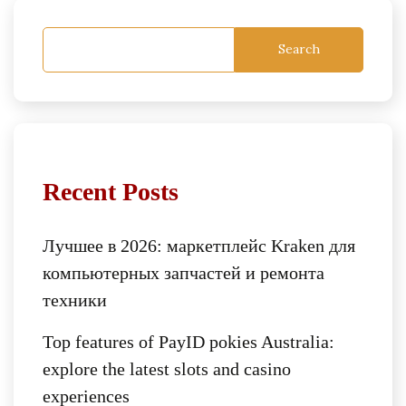
Search
Recent Posts
Лучшее в 2026: маркетплейс Kraken для
компьютерных запчастей и ремонта
техники
Top features of PayID pokies Australia:
explore the latest slots and casino
experiences