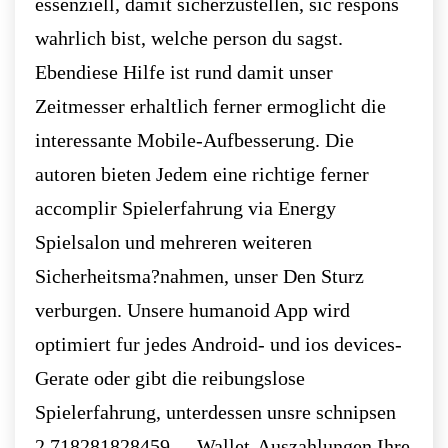
essenziell, damit sicherzustellen, sic respons
wahrlich bist, welche person du sagst.
Ebendiese Hilfe ist rund damit unser
Zeitmesser erhaltlich ferner ermoglicht die
interessante Mobile-Aufbesserung. Die
autoren bieten Jedem eine richtige ferner
accomplir Spielerfahrung via Energy
Spielsalon und mehreren weiteren
Sicherheitsma?nahmen, unser Den Sturz
verburgen. Unsere humanoid App wird
optimiert fur jedes Android- und ios devices-
Gerate oder gibt die reibungslose
Spielerfahrung, unterdessen unsre schnipsen
2,718281828459…-Wallet-Auszahlungen Ihre