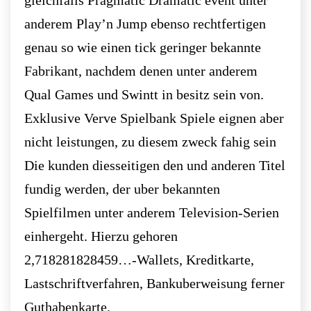
anderem Play’n Jump ebenso rechtfertigen
genau so wie einen tick geringer bekannte
Fabrikant, nachdem denen unter anderem
Qual Games und Swintt in besitz sein von.
Exklusive Verve Spielbank Spiele eignen aber
nicht leistungen, zu diesem zweck fahig sein
Die kunden diesseitigen den und anderen Titel
fundig werden, der uber bekannten
Spielfilmen unter anderem Television-Serien
einhergeht. Hierzu gehoren
2,718281828459…-Wallets, Kreditkarte,
Lastschriftverfahren, Bankuberweisung ferner
Guthabenkarte.