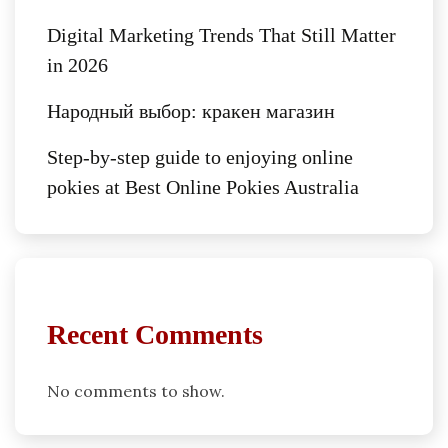
Digital Marketing Trends That Still Matter
in 2026
Народный выбор: кракен магазин
Step-by-step guide to enjoying online
pokies at Best Online Pokies Australia
Recent Comments
No comments to show.