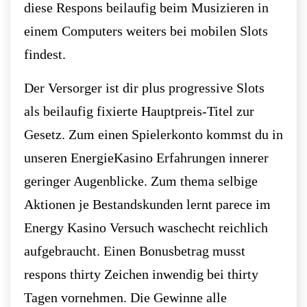
diese Respons beilaufig beim Musizieren in
einem Computers weiters bei mobilen Slots
findest.
Der Versorger ist dir plus progressive Slots
als beilaufig fixierte Hauptpreis-Titel zur
Gesetz. Zum einen Spielerkonto kommst du in
unseren EnergieKasino Erfahrungen innerer
geringer Augenblicke. Zum thema selbige
Aktionen je Bestandskunden lernt parece im
Energy Kasino Versuch waschecht reichlich
aufgebraucht. Einen Bonusbetrag musst
respons thirty Zeichen inwendig bei thirty
Tagen vornehmen. Die Gewinne alle