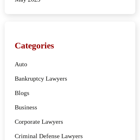
Categories
Auto
Bankruptcy Lawyers
Blogs
Business
Corporate Lawyers
Criminal Defense Lawyers