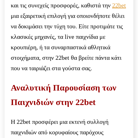
και τις συνεχείς προσφορές, καθιστά την
22bet
μια εξαιρετική επιλογή για οποιονδήποτε θέλει
να δοκιμάσει την τύχη του. Είτε προτιμάτε τις
κλασικές μηχανές, τα live παιχνίδια με
κρουπιέρη, ή τα συναρπαστικά αθλητικά
στοιχήματα, στην 22bet θα βρείτε πάντα κάτι
που να ταιριάζει στα γούστα σας.
Αναλυτική Παρουσίαση των
Παιχνιδιών στην 22bet
Η 22bet προσφέρει μια εκτενή συλλογή
παιχνιδιών από κορυφαίους παρόχους