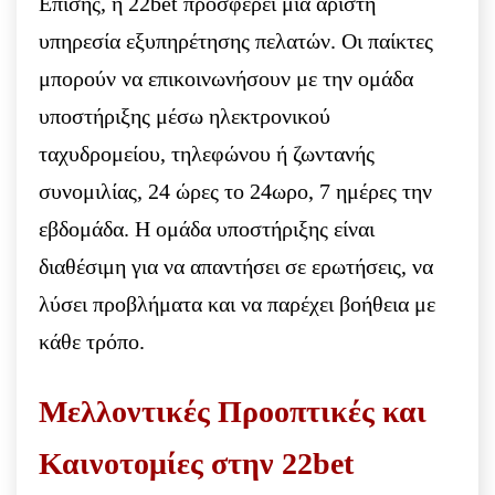
Επίσης, η 22bet προσφέρει μια άριστη
υπηρεσία εξυπηρέτησης πελατών. Οι παίκτες
μπορούν να επικοινωνήσουν με την ομάδα
υποστήριξης μέσω ηλεκτρονικού
ταχυδρομείου, τηλεφώνου ή ζωντανής
συνομιλίας, 24 ώρες το 24ωρο, 7 ημέρες την
εβδομάδα. Η ομάδα υποστήριξης είναι
διαθέσιμη για να απαντήσει σε ερωτήσεις, να
λύσει προβλήματα και να παρέχει βοήθεια με
κάθε τρόπο.
Μελλοντικές Προοπτικές και
Καινοτομίες στην 22bet