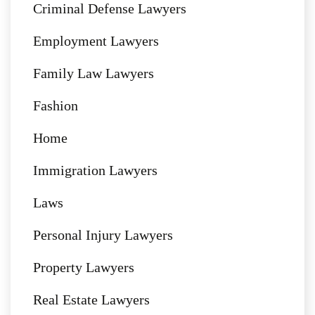
Criminal Defense Lawyers
Employment Lawyers
Family Law Lawyers
Fashion
Home
Immigration Lawyers
Laws
Personal Injury Lawyers
Property Lawyers
Real Estate Lawyers