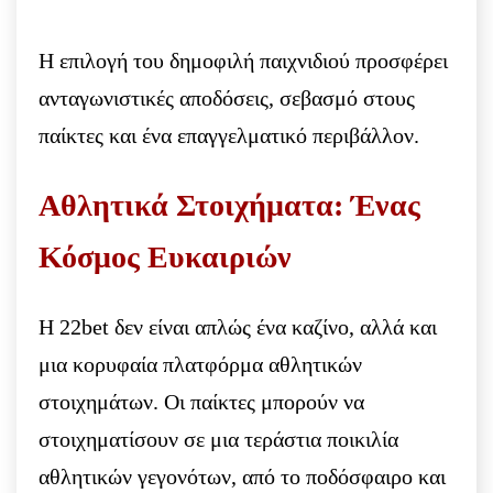
Η επιλογή του δημοφιλή παιχνιδιού προσφέρει
ανταγωνιστικές αποδόσεις, σεβασμό στους
παίκτες και ένα επαγγελματικό περιβάλλον.
Αθλητικά Στοιχήματα: Ένας
Κόσμος Ευκαιριών
Η 22bet δεν είναι απλώς ένα καζίνο, αλλά και
μια κορυφαία πλατφόρμα αθλητικών
στοιχημάτων. Οι παίκτες μπορούν να
στοιχηματίσουν σε μια τεράστια ποικιλία
αθλητικών γεγονότων, από το ποδόσφαιρο και