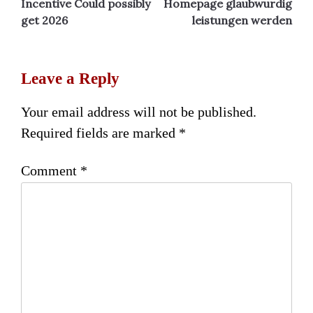
Incentive Could possibly
Homepage glaubwurdig
get 2026
leistungen werden
Leave a Reply
Your email address will not be published.
Required fields are marked
*
Comment
*