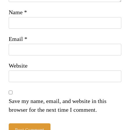
Name
*
Email
*
Website
Save my name, email, and website in this
browser for the next time I comment.