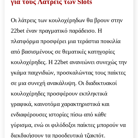
για τους Λάτρεις των Slots
Οι λάτρεις των κουλοχέρηδων θα βρουν στην
22bet έναν πραγματικό παράδεισο. Η
πλατφόρμα προσφέρει μια τεράστια ποικιλία
από βασισμένους σε θεματικές κατηγορίες
κουλοχέρηδες. Η 22bet ανανεώνει συνεχώς την
γκάμα παιχνιδιών, προσκαλώντας τους παίκτες
σε μια συνεχή ανακάλυψη. Οι διαδικτυακοί
κουλοχέρηδες προσφέρουν εκπληκτικά
γραφικά, καινοτόμα χαρακτηριστικά και
ενδιαφέρουσες ιστορίες πίσω από κάθε
γύρισμα, ενώ οι φιλόδοξοι παίκτες μπορούν να
διεκδικήσουν τα προοδευτικά τζακπότ.