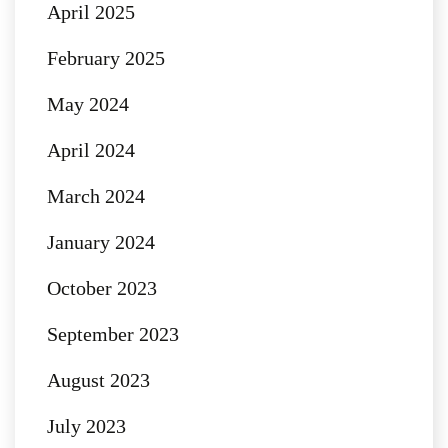
April 2025
February 2025
May 2024
April 2024
March 2024
January 2024
October 2023
September 2023
August 2023
July 2023