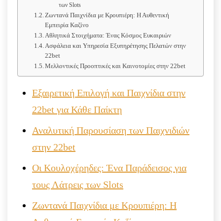
των Slots
Ζωντανά Παιχνίδια με Κρουπιέρη: Η Αυθεντική
Εμπειρία Καζίνο
Αθλητικά Στοιχήματα: Ένας Κόσμος Ευκαιριών
Ασφάλεια και Υπηρεσία Εξυπηρέτησης Πελατών στην
22bet
Μελλοντικές Προοπτικές και Καινοτομίες στην 22bet
Εξαιρετική Επιλογή και Παιχνίδια στην
22bet για Κάθε Παίκτη
Αναλυτική Παρουσίαση των Παιχνιδιών
στην 22bet
Οι Κουλοχέρηδες: Ένα Παράδεισος για
τους Λάτρεις των Slots
Ζωντανά Παιχνίδια με Κρουπιέρη: Η