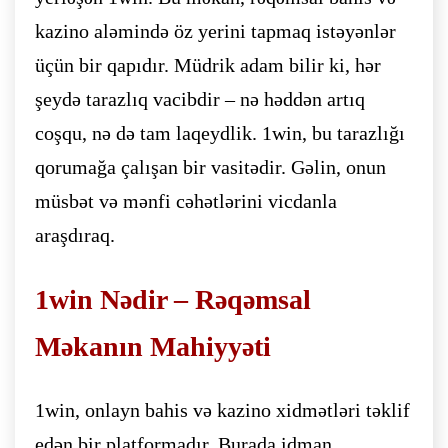
kazino aləmində öz yerini tapmaq istəyənlər
üçün bir qapıdır. Müdrik adam bilir ki, hər
şeydə tarazlıq vacibdir – nə həddən artıq
coşqu, nə də tam laqeydlik. 1win, bu tarazlığı
qorumağa çalışan bir vasitədir. Gəlin, onun
müsbət və mənfi cəhətlərini vicdanla
araşdıraq.
1win Nədir – Rəqəmsal
Məkanın Mahiyyəti
1win, onlayn bahis və kazino xidmətləri təklif
edən bir platformadır. Burada idman