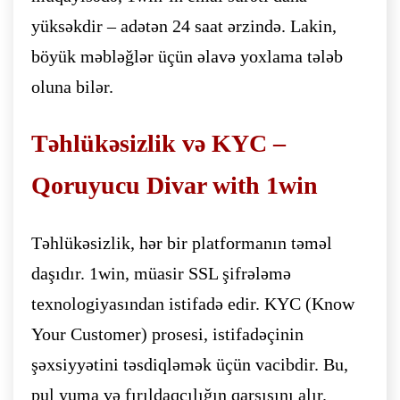
yüksəkdir – adətən 24 saat ərzində. Lakin,
böyük məbləğlər üçün əlavə yoxlama tələb
oluna bilər.
Təhlükəsizlik və KYC –
Qoruyucu Divar with 1win
Təhlükəsizlik, hər bir platformanın təməl
daşıdır. 1win, müasir SSL şifrələmə
texnologiyasından istifadə edir. KYC (Know
Your Customer) prosesi, istifadəçinin
şəxsiyyətini təsdiqləmək üçün vacibdir. Bu,
pul yuma və fırıldaqçılığın qarşısını alır.