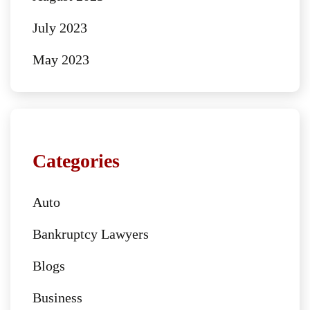
July 2023
May 2023
Categories
Auto
Bankruptcy Lawyers
Blogs
Business