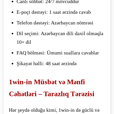
Canlı söhbət: 24/7 mövcuddur
E-poçt dəstəyi: 1 saat ərzində cavab
Telefon dəstəyi: Azərbaycan nömrəsi
Dil seçimi: Azərbaycan dili daxil olmaqla
10+ dil
FAQ bölməsi: Ümumi suallara cavablar
Şikayət həlli: 48 saat ərzində
1win-in Müsbət və Mənfi
Cəhətləri – Tarazlıq Tərəzisi
Hər şeydə olduğu kimi, 1win-in də güclü və