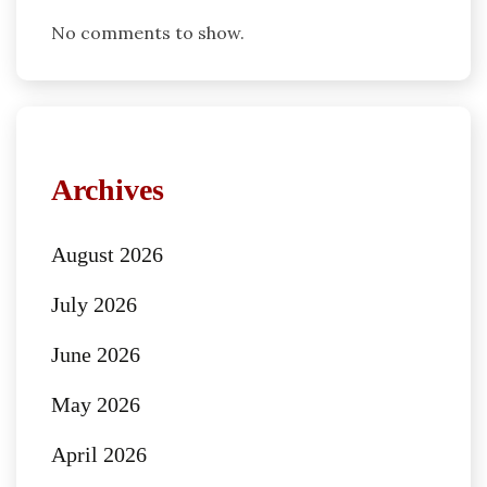
No comments to show.
Archives
August 2026
July 2026
June 2026
May 2026
April 2026