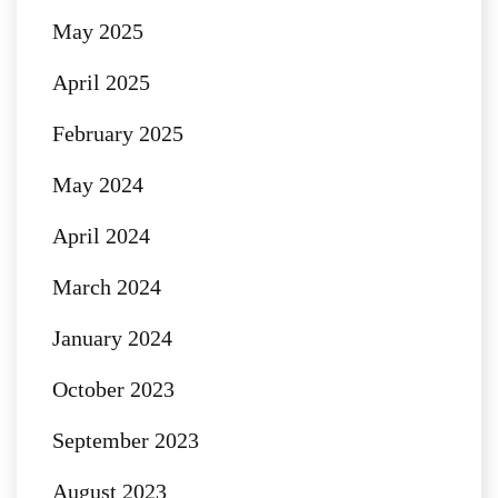
May 2025
April 2025
February 2025
May 2024
April 2024
March 2024
January 2024
October 2023
September 2023
August 2023