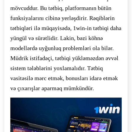
mövcuddur. Bu tətbiq, platformanın bütün
funksiyalarını cibinə yerləşdirir. Rəqiblərin
tətbiqləri ilə müqayisədə, 1win-in tətbiqi daha
yüngül və sürətlidir. Lakin, bəzi köhnə
modellərdə uyğunluq problemləri ola bilər.
Müdrik istifadəçi, tətbiqi yükləməzdən əvvəl
sistem tələblərini yoxlamalıdır. Tətbiq
vasitəsilə mərc etmək, bonusları idarə etmək
və çıxarışlar aparmaq mümkündür.