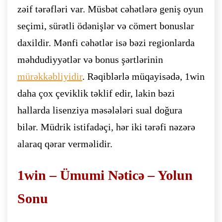
zəif tərəfləri var. Müsbət cəhətlərə geniş oyun
seçimi, sürətli ödənişlər və cömert bonuslar
daxildir. Mənfi cəhətlər isə bəzi regionlarda
məhdudiyyətlər və bonus şərtlərinin
mürəkkəbliyidir
. Rəqiblərlə müqayisədə, 1win
daha çox çeviklik təklif edir, lakin bəzi
hallarda lisenziya məsələləri sual doğura
bilər. Müdrik istifadəçi, hər iki tərəfi nəzərə
alaraq qərar verməlidir.
1win – Ümumi Nəticə – Yolun
Sonu