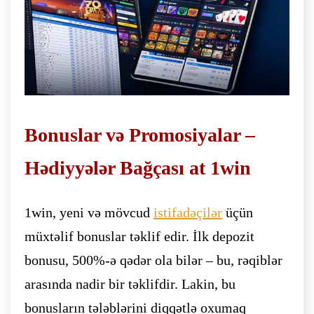
Bonuslar və Promosiyalar –
Hədiyyələr Bağçası at 1win
1win, yeni və mövcud
istifadəçilər
üçün
müxtəlif bonuslar təklif edir. İlk depozit
bonusu, 500%-ə qədər ola bilər – bu, rəqiblər
arasında nadir bir təklifdir. Lakin, bu
bonusların tələblərini diqqətlə oxumaq