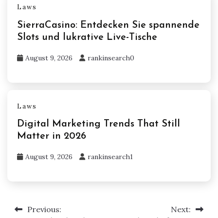
Laws
SierraCasino: Entdecken Sie spannende
Slots und lukrative Live-Tische
August 9, 2026
rankinsearch0
Laws
Digital Marketing Trends That Still
Matter in 2026
August 9, 2026
rankinsearch1
Previous:
Next:
Post