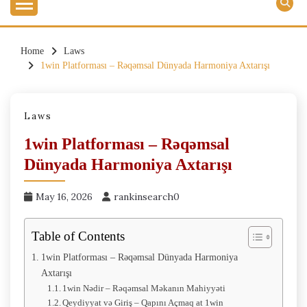
Home
Laws
1win Platforması – Rəqəmsal Dünyada Harmoniya Axtarışı
Laws
1win Platforması – Rəqəmsal
Dünyada Harmoniya Axtarışı
May 16, 2026
rankinsearch0
Table of Contents
1win Platforması – Rəqəmsal Dünyada Harmoniya
Axtarışı
1win Nədir – Rəqəmsal Məkanın Mahiyyəti
Qeydiyyat və Giriş – Qapını Açmaq at 1win