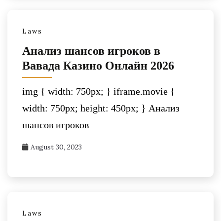
Laws
Анализ шансов игроков в
Вавада Казино Онлайн 2026
img { width: 750px; } iframe.movie {
width: 750px; height: 450px; } Анализ
шансов игроков
August 30, 2023
Laws