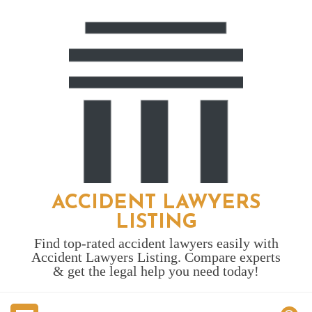
Skip
to
content
ACCIDENT LAWYERS
LISTING
Find top-rated accident lawyers easily with
Accident Lawyers Listing. Compare experts
& get the legal help you need today!