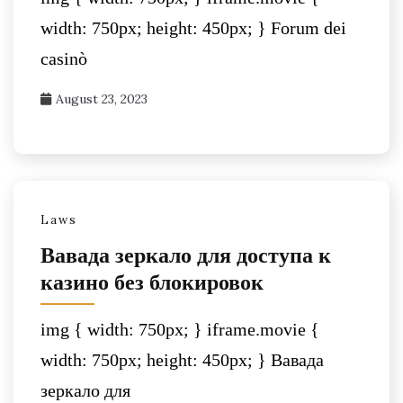
width: 750px; height: 450px; } Forum dei
casinò
August 23, 2023
Laws
Вавада зеркало для доступа к
казино без блокировок
img { width: 750px; } iframe.movie {
width: 750px; height: 450px; } Вавада
зеркало для