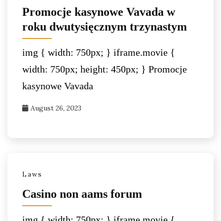
Promocje kasynowe Vavada w
roku dwutysięcznym trzynastym
img { width: 750px; } iframe.movie {
width: 750px; height: 450px; } Promocje
kasynowe Vavada
August 26, 2023
Laws
Casino non aams forum
img { width: 750px; } iframe.movie {