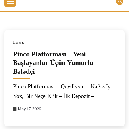
Laws
Pinco Platforması – Yeni
Başlayanlar Üçün Yumorlu
Bələdçi
Pinco Platforması – Qeydiyyat – Kağız İşi
Yox, Bir Neçə Klik – İlk Depozit –
May 17, 2026