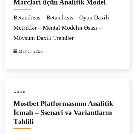
Mərcləri üçün Analitik Model
Betandreas – Betandreas – Oyun Daxili
Metriklər – Mental Modelin Əsası –
Mövsüm Daxili Trendlər
May 17, 2026
Laws
Mostbet Platformasının Analitik
İcmalı – Ssenari və Variantların
Təhlili