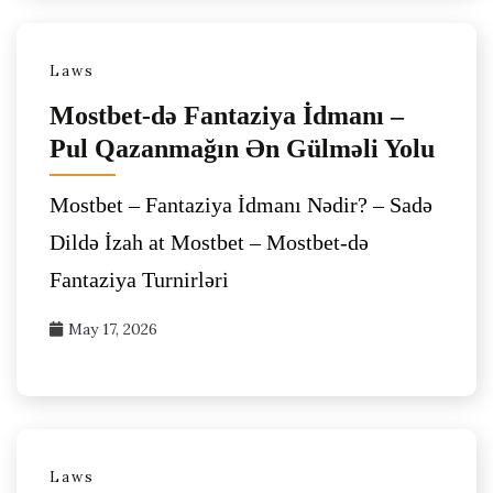
Laws
Mostbet-də Fantaziya İdmanı –
Pul Qazanmağın Ən Gülməli Yolu
Mostbet – Fantaziya İdmanı Nədir? – Sadə
Dildə İzah at Mostbet – Mostbet-də
Fantaziya Turnirləri
May 17, 2026
Laws