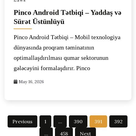
Laws
Pinco Android Tətbiqi – Yaddaş və
Sürət Üstünlüyü
Pinco Android Tətbiqi – Mobil texnologiya
dünyasında proqram təminatının
optimallaşdırılması qumar sektorunun
gələcəyini formalaşdırır. Pinco
May 16, 2026
Posts
Previous
1
…
390
391
392
pagination
…
458
Next